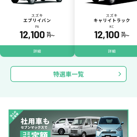
スズキ
スズキ
エブリイバン
キャリイトラック
PA
KC
12,100
12,100
税込
税込
円〜
円〜
パンク
ガラス破損
詳細
詳細
特選車一覧
落書き
バンパー
いたずら
破損