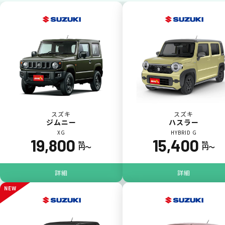
いままで難しかったカーリースの利用料金を
一括（一回）払いで可能。
ポイントが貯まる
スズキ
スズキ
ジムニー
ハスラー
XG
HYBRID G
19,800
15,400
カーリース料金をカードで支払えるので、ポ
税込
税込
円〜
円〜
イントが貯まります。
詳細
詳細
NEW