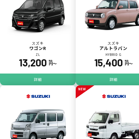
スズキ
スズキ
ワゴンR
アルトラパン
ZL
HYBRID G
13,200
15,400
税込
税込
円〜
円〜
ジョイカル たすカッター3
POINT
5
詳細
詳細
NEW