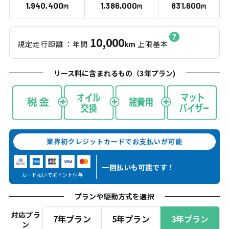
1,940,400
1,386,000
831,600
円
円
円
10,000
規定走行距離
：年間
km
上限基本
リース料に含まれるもの（
3
年プラン)
業界初クレジットカードでお支払いが可能
一回払いも
可能です！
カード払いでポイント付与
プランや駆動方式を選択
対応プラ
7年プラン
5年プラン
3年プラン
ン