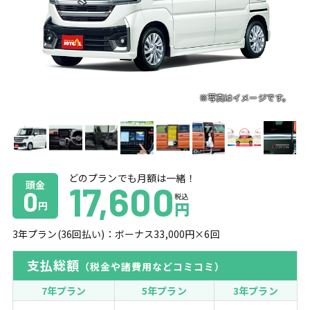
どのプランでも月額は一緒！
頭金
17,600
0
税込
円
円
3
年プラン(
36
回払い)：ボーナス
33,000
円×
6
回
支払総額
（税金や諸費用などコミコミ）
7年プラン
5年プラン
3年プラン