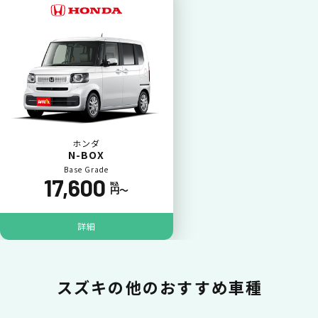
カードで支払い
普段のお買い物同様、お車の月々利用料をカ
ード払いが可能です。
ホンダ
N-BOX
Base Grade
17,600
税込
円〜
詳細
一括払いが可能
スズキの
他のおすすめ車種