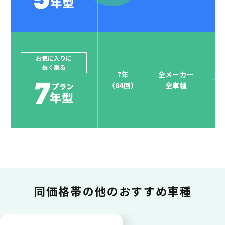
4
クレジットカード払い可能
ジョイカルジャパンでは、カーリース決済を国際5大カ
ードブランド対応しています。
他にはないサービスがクレジットカード決済、賢くポ
お気に入りに
長く乗る
イント運用も！
7年
全メーカー
全
（84回）
全車種
お支払い可能カードブランド
お支払いを一元管理！しかも
ポイント還元
同価格帯の
他のおすすめ車種