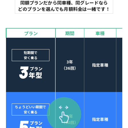
同額プランだから同車種、同グレードなら
マット
どのプランを選んでも月額料金は一緒です！
オイル交換
諸費用
バイザー
プラン
期間
車種
カーナビやETCなど
POINT
3
オプションも選べる！
短期間で
安く乗る
3年
指定車種
（36回）
ちょうどいい期間で
安く乗る
5年
指定車種
セブンマックスなら
（60回）
POINT