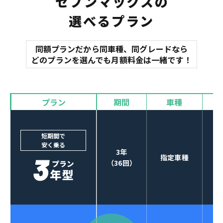
セブンマックスの
選べるプラン
同額プランだから同車種、同グレードなら
マット
どのプランを選んでも月額料金は一緒です！
オイル交換
諸費用
バイザー
プラン
期間
車種
カーナビやETCなど
POINT
3
オプションも選べる！
短期間で
安く乗る
3年
指定車種
（36回）