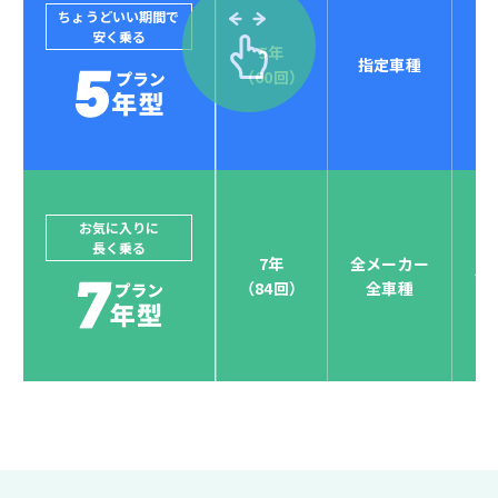
ちょうどいい期間で
安く乗る
5年
指定車種
セブンマックスなら
（60回）
POINT
4
クレジットカード払い可能
ジョイカルジャパンでは、カーリース決済を国際5大カ
ードブランド対応しています。
他にはないサービスがクレジットカード決済、賢くポ
お気に入りに
長く乗る
イント運用も！
7年
全メーカー
全
（84回）
全車種
お支払い可能カードブランド
お支払いを一元管理！しかも