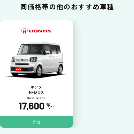
ポイント還元
同価格帯の
他のおすすめ車種
カードで支払い
普段のお買い物同様、お車の月々利用料をカ
ード払いが可能です。
ホンダ
N-BOX
Base Grade
17,600
税込
円〜
詳細