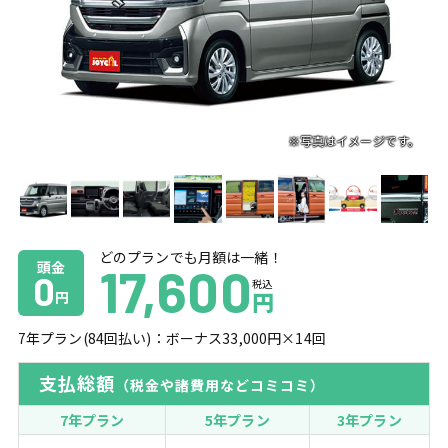
どのプランでも月額は一緒！
頭金
17,600
0
税込
円
円
7
年プラン(
84
回払い)：ボーナス
33,000
円×
14
回
支払総額
（税金や諸費用などコミコミ）
7年プラン
5年プラン
3年プラン