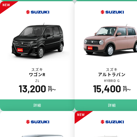
NEW
スズキ
スズキ
ワゴンR
アルトラパン
ZL
HYBRID G
13,200
15,400
税込
税込
円〜
円〜
ジョイカル たすカッター3
POINT
5
詳細
詳細
NEW