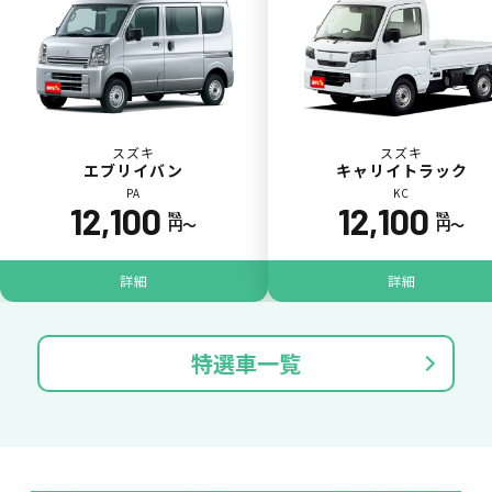
スズキ
スズキ
エブリイバン
キャリイトラック
PA
KC
12,100
12,100
税込
税込
円〜
円〜
パンク
ガラス破損
詳細
詳細
特選車一覧