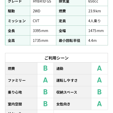
グレード
HYBRID GS
排気量
650cc
駆動
2WD
燃費
23.9km
ミッション
CVT
定員
4人乗り
全長
3395mm
全幅
1475mm
全高
1735mm
最小回転半径
4.4m
ご利用シーン
B
A
燃費
通勤
A
A
ファミリー
運転しやすさ
B
B
乗り心地
収納スペース
B
A
室内空間
女性向き