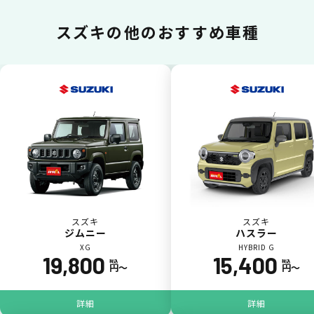
一括払いが可能
スズキの
他のおすすめ車種
いままで難しかったカーリースの利用料金を
一括（一回）払いで可能。
ポイントが貯まる
スズキ
スズキ
ジムニー
ハスラー
XG
HYBRID G
19,800
15,400
カーリース料金をカードで支払えるので、ポ
税込
税込
円〜
円〜
イントが貯まります。
詳細
詳細