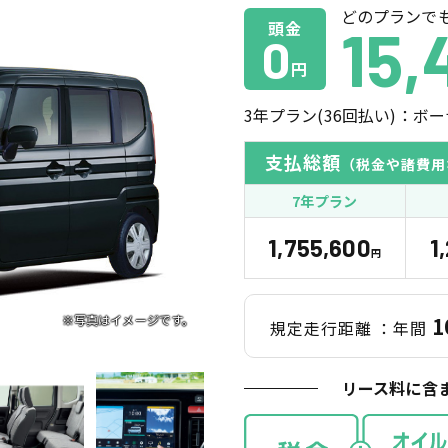
どのプランで
頭金
15,
0
円
3
年プラン(
36
回払い)：ボー
支払総額
（税金や諸費用
7年プラン
1,755,600
1
円
1
規定走行距離
：年間
リース料に含