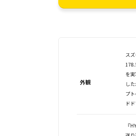
スズ
17
を実
外観
した
プト
ドド
『H
送り