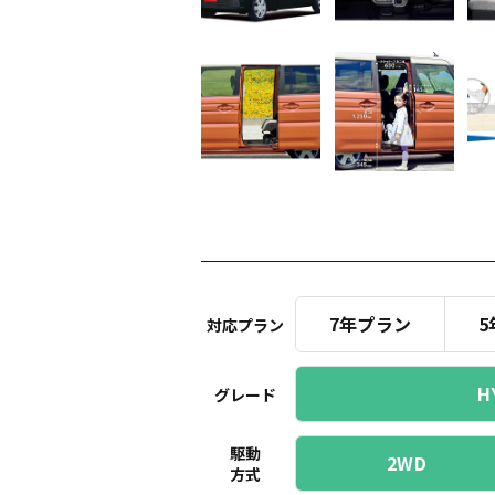
7年プラン
5
対応プラン
H
グレード
駆動
2WD
方式