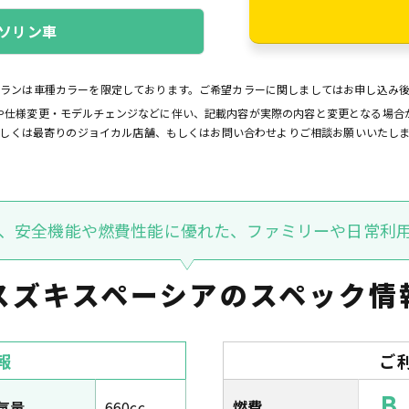
ソリン車
プランは車種カラーを限定しております。ご希望カラーに関しましてはお申し込み
や仕様変更・モデルチェンジなどに伴い、記載内容が実際の内容と変更となる場合
しくは最寄りのジョイカル店舗、もしくはお問い合わせよりご相談お願いいたし
、安全機能や燃費性能に優れた、ファミリーや日常利
スズキスペーシアの
スペック情
報
ご
B
燃費
気量
660cc