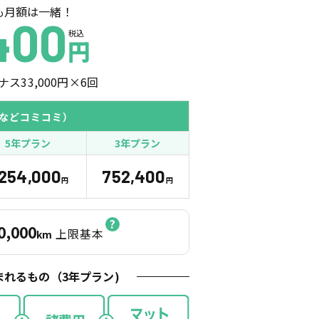
も月額は一緒！
400
税込
円
ナス
33,000
円×
6
回
などコミコミ）
5年プラン
3年プラン
,254,000
752,400
円
円
0,000
上限基本
km
まれるもの（
3
年プラン)