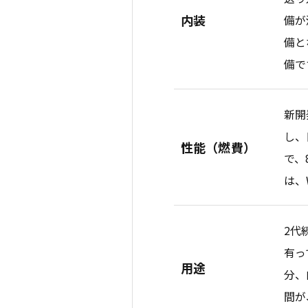
内装
備が
備と
備で
新開
し、
性能（燃費）
で、
は、
2代
有っ
用途
分、
間が