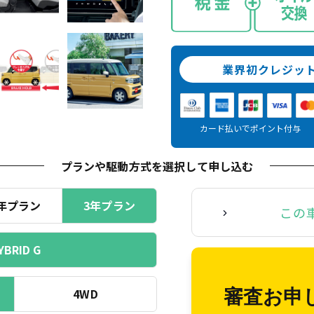
業界初クレジッ
カード払いでポイント付与
プランや駆動方式を選択
して申し込む
年プラン
3年プラン
この
YBRID G
4WD
審査お申