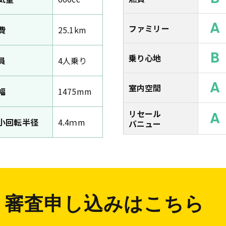
A
ファミリー
費
25.1km
B
乗り心地
員
4人乗り
A
室内空間
幅
1475mm
リセール
A
小回転半径
4.4ｍm
バニュー
審査申し込みはこちら