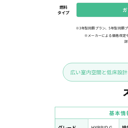
燃料
ガ
タイプ
※3年型同額プラン、5年型同額
※メーカーによる価格改定
詳
広い室内空間と低床設計
基本情
グレード
HYBRID G
排