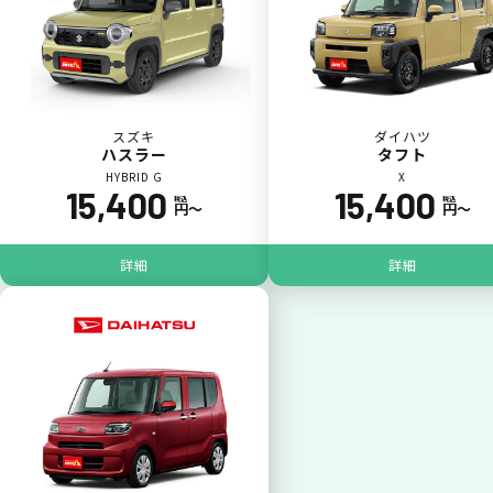
カードで支払い
普段のお買い物同様、お車の月々利用料をカ
ード払いが可能です。
スズキ
ダイハツ
ハスラー
タフト
HYBRID G
X
15,400
15,400
税込
税込
円〜
円〜
詳細
詳細
一括払いが可能
いままで難しかったカーリースの利用料金を
一括（一回）払いで可能。