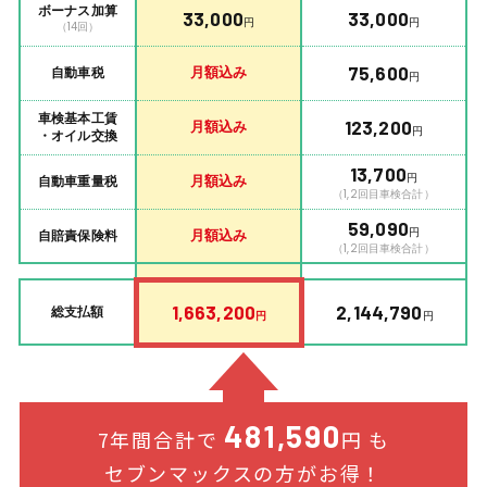
ボーナス加算
33,000
33,000
円
円
（14回）
月額込み
75,600
自動車税
円
車検基本工賃
月額込み
123,200
円
・オイル交換
13,700
円
月額込み
自動車重量税
（1,2回目車検合計）
59,090
円
月額込み
自賠責保険料
（1,2回目車検合計）
1,663,200
2,144,790
総支払額
円
円
481,590
7年間合計で
円 も
セブンマックスの方がお得！