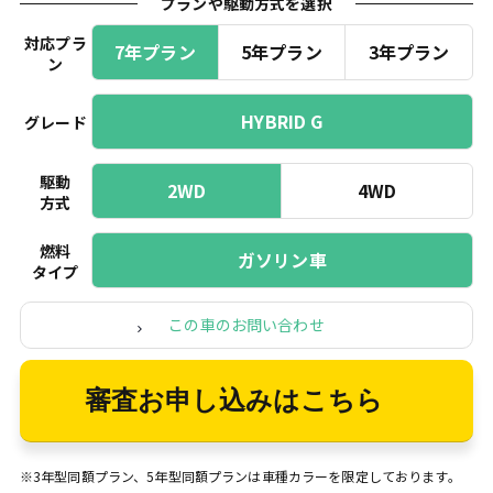
プランや駆動方式を選択
対応プラ
7年プラン
5年プラン
3年プラン
ン
HYBRID G
グレード
駆動
2WD
4WD
方式
燃料
ガソリン車
タイプ
この車のお問い合わせ
審査お申し込みはこちら
※3年型同額プラン、5年型同額プランは車種カラーを限定しております。