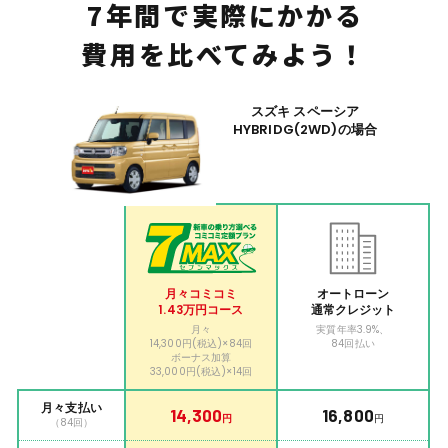
7年間で実際にかかる
費用を比べてみよう！
スズキ スペーシア
HYBRIDG
(2WD)の場合
月々コミコミ
オートローン
1.43万円コース
通常クレジット
月々
実質年率3.9%、
14,300円(税込)
×84回
84回払い
ボーナス加算
33,000円(税込)
×14回
月々支払い
14,300
16,800
円
円
（84回）