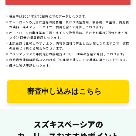
税金等は2024年5月1日時点でのデータとなります。
オートローンの元金に登録時諸費用、預かり法定費用、取得税、重量税、自賠責
保険料、純正マット・バイザー費用を含んで計算しております。
オートローンの車検基本工賃・オイル交換費用は、それぞれ車検2回分とオイル
交換14回分の概算費用となります。
上記金額は比較しやすいよう、内容を当社で算出した比較となりますので、実際
の金額とは異なる場合がございます。
セブンマックスの年間走行距離設定は10,000kmの想定で算出しております。
自賠責保険料は離島以外の地域（沖縄県を除く。）を基準に算出しております。
価格は税込表記となります。
審査申し込みはこちら
スズキスペーシアの
カーリースおすすめポイント