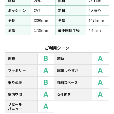
駆動
2WD
燃費
25.1km
ミッション
CVT
定員
4人乗り
全長
3395mm
全幅
1475mm
全高
1735mm
最小回転半径
4.4ｍm
ご利用シーン
B
A
燃費
通勤
A
A
ファミリー
運転しやすさ
B
A
乗り心地
収納スペース
A
A
室内空間
女性向き
A
リセール
バニュー