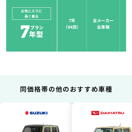
ードブランド対応しています。
他にはないサービスがクレジットカード決済、賢くポ
お気に入りに
長く乗る
イント運用も！
7年
全メーカー
全
（84回）
全車種
お支払い可能カードブランド
お支払いを一元管理！しかも
ポイント還元
同価格帯の
他のおすすめ車種