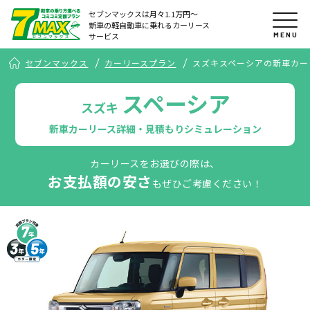
セブンマックスは月々1.1万円〜
新車の軽自動車に乗れるカーリース
MENU
サービス
セブンマックス
カーリースプラン
スズキスペーシアの新車カー
スペーシア
スズキ
新車カーリース詳細・見積もりシミュレーション
カーリースをお選びの際は、
お支払額の安さ
もぜひご考慮ください！