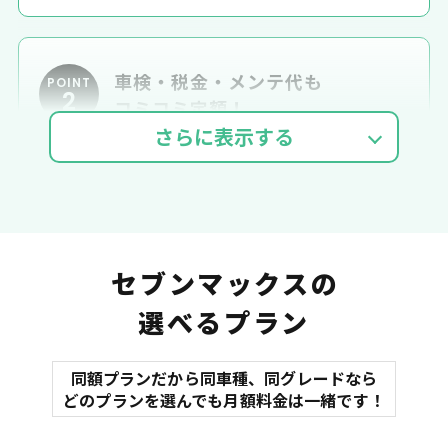
車検・税金・メンテ代も
POINT
2
コミコミ定額！
車検費用
自動車税
自賠責
セブンマックスの
選べるプラン
同額プランだから同車種、同グレードなら
マット
どのプランを選んでも月額料金は一緒です！
オイル交換
諸費用
バイザー