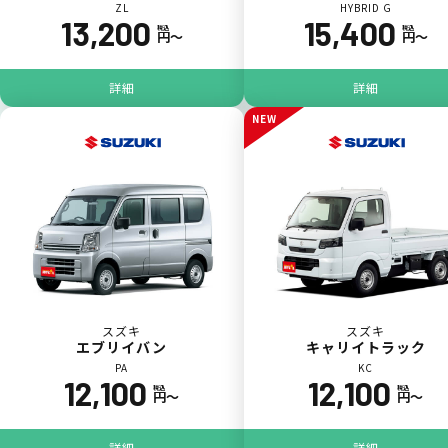
ZL
HYBRID G
13,200
15,400
税込
税込
円〜
円〜
パンク
ガラス破損
詳細
詳細
NEW
落書き
バンパー
いたずら
破損
スズキ
スズキ
エブリイバン
キャリイトラック
PA
KC
※たすカッターをご利用頂く場合、免責金額が１回あたり5,000円
12,100
12,100
税込
税込
円〜
円〜
掛かります。
詳細
詳細