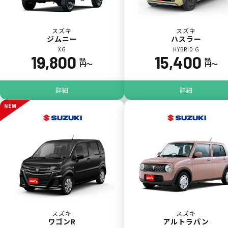
スズキ
スズキ
ジムニー
ハスラー
XG
HYBRID G
19,800
15,400
税込
税込
円〜
円〜
ジョイカル たすカッター3
POINT
5
詳細
詳細
NEW
スズキ
スズキ
ワゴンR
アルトラパン