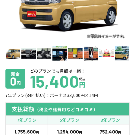
どのプランでも月額は一緒！
頭金
15,400
0
税込
円
円
7
年プラン(
84
回払い)：ボーナス
33,000
円×
14
回
支払総額
（税金や諸費用などコミコミ）
7年プラン
5年プラン
3年プラン
1,755,600
1,254,000
752,400
円
円
円