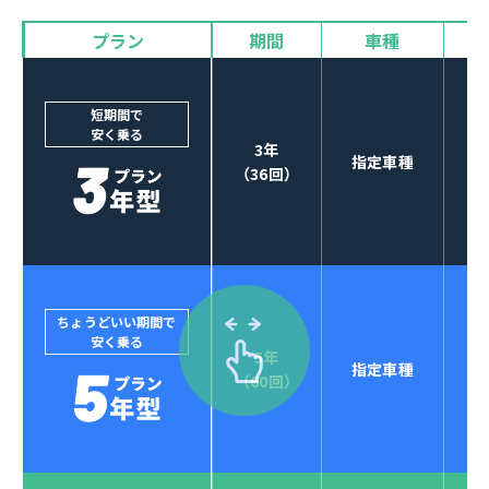
プラン
期間
車種
カーナビやETCなど
POINT
3
オプションも選べる！
短期間で
安く乗る
3年
指定車種
（36回）
ちょうどいい期間で
安く乗る
5年
指定車種
セブンマックスなら
（60回）
POINT
4
クレジットカード払い可能
ジョイカルジャパンでは、カーリース決済を国際5大カ