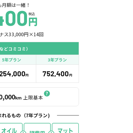
も月額は一緒！
400
税込
円
ナス
33,000
円×
14
回
などコミコミ）
5年プラン
3年プラン
,254,000
752,400
円
円
0,000
上限基本
km
まれるもの（
7
年プラン)