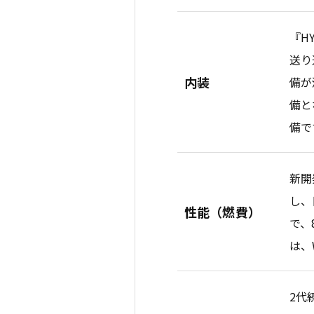
『H
送り
内装
備が
備と
備で
新開
し、
性能（燃費）
で、
は、
2代