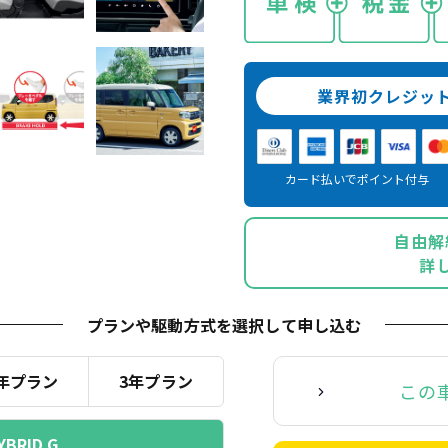
業界初クレジッ
カード払いでポイント付与
自由解
詳
プランや駆動方式を選択
して申し込む
年プラン
3年プラン
この
YBRID G