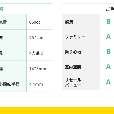
報
ご
B
燃費
気量
660cc
A
ファミリー
費
25.1km
B
乗り心地
員
4人乗り
A
室内空間
幅
1475mm
リセール
A
小回転半径
4.4ｍm
バニュー