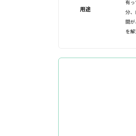
有っ
用途
分、
間が
を解