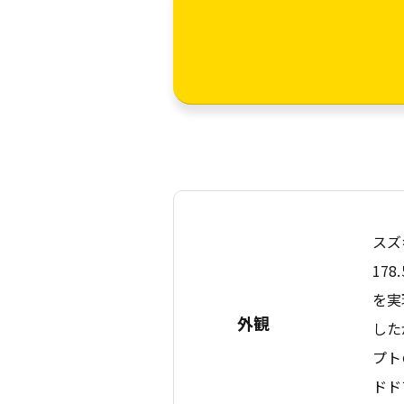
スズ
17
を実
外観
した
プト
ドド