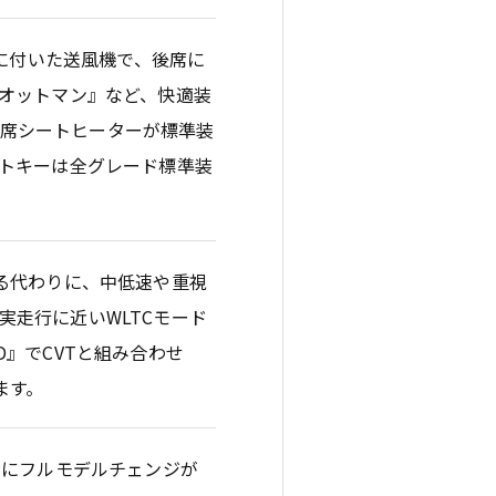
フに付いた送風機で、後席に
トオットマン』など、快適装
前両席シートヒーターが標準装
ートキーは全グレード標準装
る代わりに、中低速や重視
走行に近いWLTCモード
WD』でCVTと組み合わせ
います。
中にフルモデルチェンジが