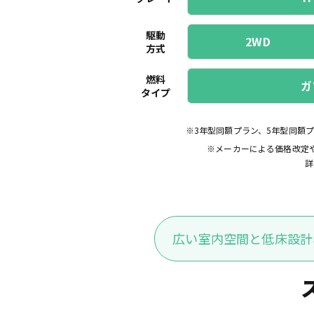
駆動
2WD
方式
燃料
ガ
タイプ
※3年型同額プラン、5年型同額
※メーカーによる価格改定
詳
広い室内空間と低床設計