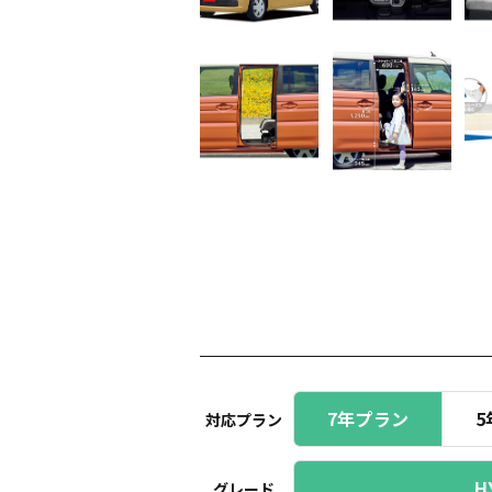
7年プラン
5
対応プラン
H
グレード