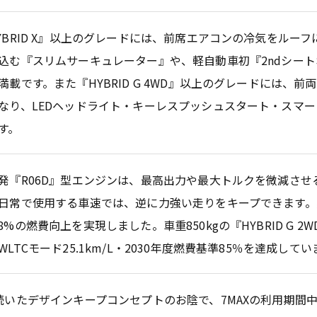
YBRID X』以上のグレードには、前席エアコンの冷気をルー
込む『スリムサーキュレーター』や、軽自動車初『2ndシー
満載です。また『HYBRID G 4WD』以上のグレードには、
なり、LEDヘッドライト・キーレスプッシュスタート・スマ
す。
発『R06D』型エンジンは、最高出力や最大トルクを微減させ
日常で使用する車速では、逆に力強い走りをキープできます。実
8%の燃費向上を実現しました。車重850kgの『HYBRID G 2
WLTCモード25.1km/L・2030年度燃費基準85％を達成して
続いたデザインキープコンセプトのお陰で、7MAXの利用期間