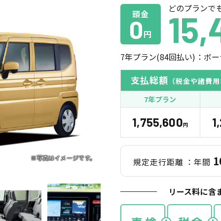
どのプランで
頭金
15,
0
円
7
年プラン(
84
回払い)：ボー
支払総額
（税金や諸費用
7年プラン
1,755,600
1
円
1
規定走行距離
：年間
リース料に含