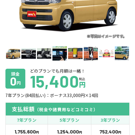
どのプランでも月額は一緒！
頭金
15,400
0
税込
円
円
7
年プラン(
84
回払い)：ボーナス
33,000
円×
14
回
支払総額
（税金や諸費用などコミコミ）
7年プラン
5年プラン
3年プラン
1,755,600
1,254,000
752,400
円
円
円