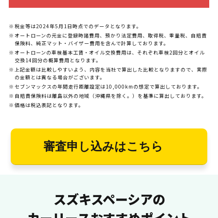
税金等は2024年5月1日時点でのデータとなります。
オートローンの元金に登録時諸費用、預かり法定費用、取得税、重量税、自賠責
保険料、純正マット・バイザー費用を含んで計算しております。
オートローンの車検基本工賃・オイル交換費用は、それぞれ車検2回分とオイル
交換14回分の概算費用となります。
上記金額は比較しやすいよう、内容を当社で算出した比較となりますので、実際
の金額とは異なる場合がございます。
セブンマックスの年間走行距離設定は10,000kmの想定で算出しております。
自賠責保険料は離島以外の地域（沖縄県を除く。）を基準に算出しております。
価格は税込表記となります。
審査申し込みはこちら
スズキスペーシアの
カーリースおすすめポイント