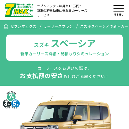
セブンマックスは月々1.1万円〜
新車の軽自動車に乗れるカーリース
MENU
サービス
セブンマックス
カーリースプラン
スズキスペーシアの新車カー
スペーシア
スズキ
新車カーリース詳細・見積もりシミュレーション
カーリースをお選びの際は、
お支払額の安さ
もぜひご考慮ください！