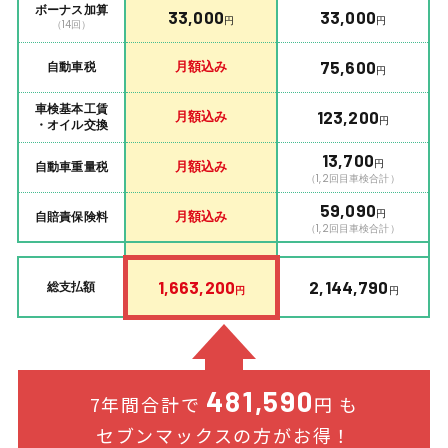
ボーナス加算
33,000
33,000
円
円
（14回）
月額込み
75,600
自動車税
円
車検基本工賃
月額込み
123,200
円
・オイル交換
13,700
円
月額込み
自動車重量税
（1,2回目車検合計）
59,090
円
月額込み
自賠責保険料
（1,2回目車検合計）
1,663,200
2,144,790
総支払額
円
円
481,590
7年間合計で
円 も
セブンマックスの方がお得！