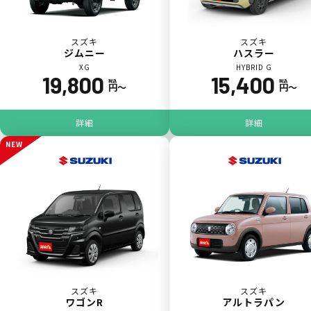
スズキ
スズキ
ジムニー
ハスラー
XG
HYBRID G
19,800
15,400
税込
税込
円〜
円〜
ジョイカル たすカッター3
POINT
5
詳細
詳細
NEW
スズキ
スズキ
ワゴンR
アルトラパン