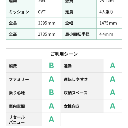
駆動
2WD
燃費
25.1km
ミッション
CVT
定員
4人乗り
全長
3395mm
全幅
1475mm
全高
1735mm
最小回転半径
4.4ｍm
ご利用シーン
B
A
燃費
通勤
A
A
ファミリー
運転しやすさ
B
A
乗り心地
収納スペース
A
A
室内空間
女性向き
A
リセール
バニュー