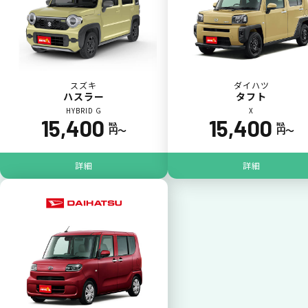
カードで支払い
普段のお買い物同様、お車の月々利用料をカ
ード払いが可能です。
スズキ
ダイハツ
ハスラー
タフト
HYBRID G
X
15,400
15,400
税込
税込
円〜
円〜
詳細
詳細
一括払いが可能
いままで難しかったカーリースの利用料金を
一括（一回）払いで可能。