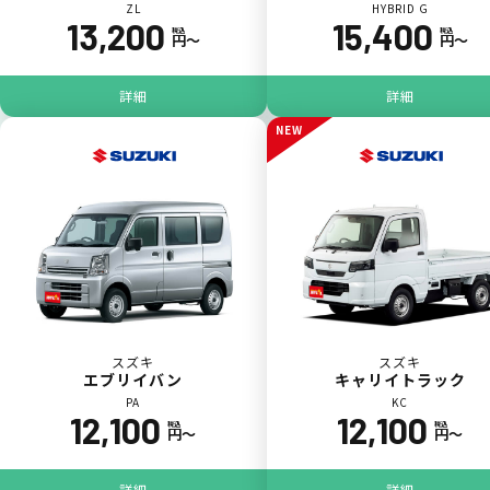
ZL
HYBRID G
13,200
15,400
税込
税込
円〜
円〜
パンク
ガラス破損
詳細
詳細
NEW
落書き
バンパー
いたずら
破損
スズキ
スズキ
エブリイバン
キャリイトラック
PA
KC
※たすカッターをご利用頂く場合、免責金額が１回あたり5,000円
12,100
12,100
税込
税込
円〜
円〜
掛かります。
詳細
詳細