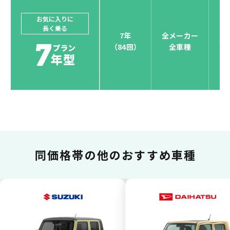
ードブランド対応しています。
他にはないサービスがクレジットカード決済、賢くポ
お気に入りに
長く乗る
イント運用も！
7年
全メーカー
全
（84回）
全車種
お支払い可能カードブランド
お支払いを一元管理！しかも
ポイント還元
同価格帯の
他のおすすめ車種