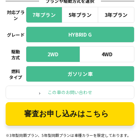
プランや駆動方式を選択
対応プラ
7年プラン
5年プラン
3年プラン
ン
HYBRID G
グレード
駆動
2WD
4WD
方式
燃料
ガソリン車
タイプ
この車のお問い合わせ
審査お申し込みはこちら
※3年型同額プラン、5年型同額プランは車種カラーを限定しております。