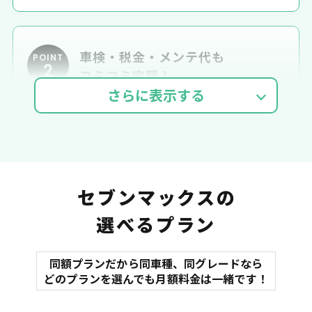
車検・税金・メンテ代も
POINT
2
コミコミ定額！
車検費用
自動車税
自賠責
セブンマックスの
選べるプラン
同額プランだから同車種、同グレードなら
マット
どのプランを選んでも月額料金は一緒です！
オイル交換
諸費用
バイザー