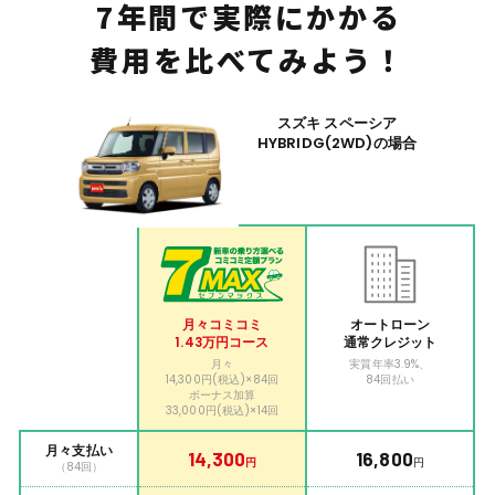
7年間で実際にかかる
費用を比べてみよう！
スズキ スペーシア
HYBRIDG
(2WD)の場合
月々コミコミ
オートローン
1.43万円コース
通常クレジット
月々
実質年率3.9%、
14,300円(税込)
×84回
84回払い
ボーナス加算
33,000円(税込)
×14回
月々支払い
14,300
16,800
円
円
（84回）