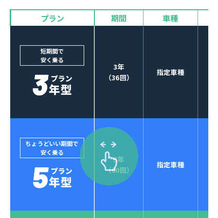
プラン
期間
車種
カーナビやETCなど
POINT
3
オプションも選べる！
短期間で
安く乗る
3年
指定車種
（36回）
ちょうどいい期間で
安く乗る
5年
指定車種
セブンマックスなら
（60回）
POINT
4
クレジットカード払い可能
ジョイカルジャパンでは、カーリース決済を国際5大カ