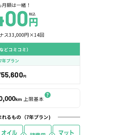
も月額は一緒！
400
税込
円
ナス
33,000
円×
14
回
などコミコミ）
7年プラン
755,600
円
0,000
上限基本
km
まれるもの（
7
年プラン)