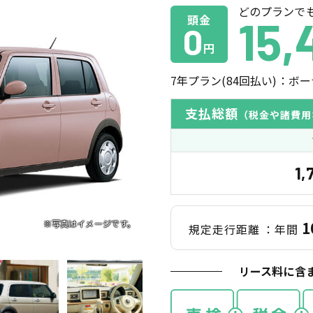
どのプランで
頭金
15,
0
円
7
年プラン(
84
回払い)：ボー
支払総額
（税金や諸費用
1,
1
規定走行距離
：年間
リース料に含