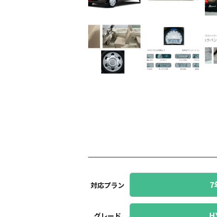
7
対応プラン
H
グレード