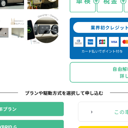
業界初クレジッ
カード払いでポイント付与
自由解
詳
プランや駆動方式を選択
して申し込む
年プラン
この
YBRID G