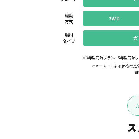
駆動
2WD
方式
燃料
ガ
タイプ
※3年型同額プラン、5年型同額
※メーカーによる価格改定
詳
ス