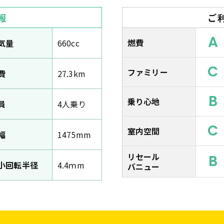
報
ご
A
燃費
気量
660cc
C
ファミリー
費
27.3km
B
乗り心地
員
4人乗り
C
室内空間
幅
1475mm
リセール
B
小回転半径
4.4ｍm
バニュー