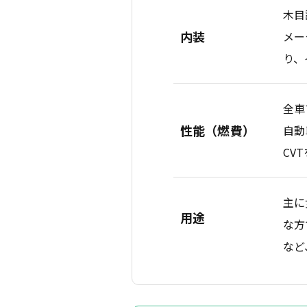
木目
内装
メー
り、
全車
性能（燃費）
自動
CV
主に
用途
な方
など