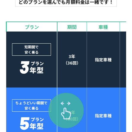
どのプランを選んでも月額料金は一緒です！
オイル交換
諸費用
バイザー
プラン
期間
車種
カーナビやETCなど
POINT
3
オプションも選べる！
短期間で
安く乗る
3年
指定車種
（36回）
ちょうどいい期間で
安く乗る
5年
指定車種
セブンマックスなら
（60回）
POINT
4
クレジットカード払い可能