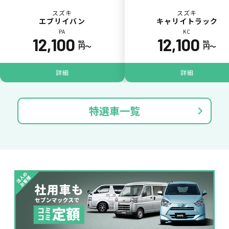
スズキ
スズキ
エブリイバン
キャリイトラック
PA
KC
12,100
12,100
税込
税込
円〜
円〜
パンク
ガラス破損
詳細
詳細
特選車一覧
落書き
バンパー
いたずら
破損
※たすカッターをご利用頂く場合、免責金額が１回あたり5,000円