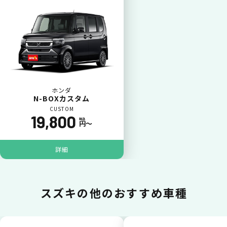
カードで支払い
普段のお買い物同様、お車の月々利用料をカ
ード払いが可能です。
ホンダ
N-BOXカスタム
CUSTOM
19,800
税込
円〜
詳細
一括払いが可能
スズキの
他のおすすめ車種
いままで難しかったカーリースの利用料金を