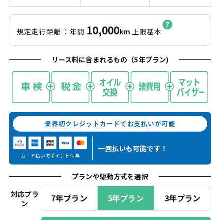
10,000
規定走行距離
：年間
km
上限基本
リース料に含まれるもの（
5
年プラン)
業界初クレジットカードでお支払いが可能
一回払いも
可能です！
カード払いでポイント付与
プランや駆動方式を選択
対応プラ
7年プラン
5年プラン
3年プラン
ン