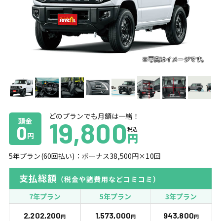
どのプランでも月額は一緒！
頭金
19,800
0
税込
円
円
5
年プラン(
60
回払い)：ボーナス
38,500
円×
10
回
支払総額
（税金や諸費用などコミコミ）
7年プラン
5年プラン
3年プラン
2,202,200
1,573,000
943,800
円
円
円