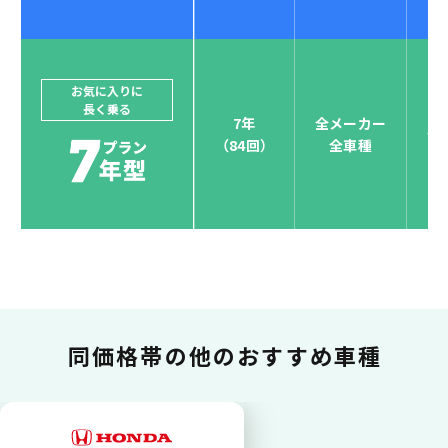
ジョイカルジャパンでは、カーリース決済を国際5大カ
ードブランド対応しています。
他にはないサービスがクレジットカード決済、賢くポ
お気に入りに
長く乗る
イント運用も！
7年
全メーカー
全
（84回）
全車種
お支払い可能カードブランド
お支払いを一元管理！しかも
ポイント還元
同価格帯の
他のおすすめ車種