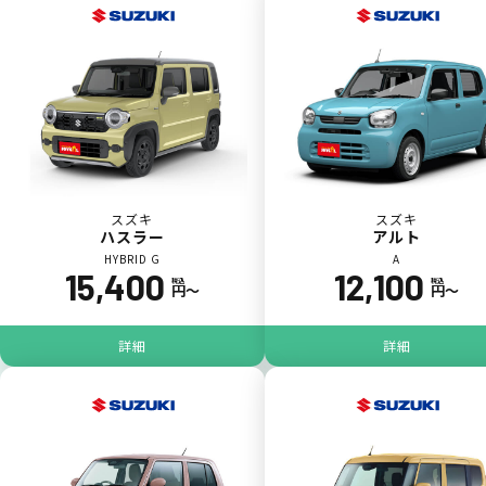
一括（一回）払いで可能。
ポイントが貯まる
スズキ
スズキ
ハスラー
アルト
HYBRID G
A
15,400
12,100
カーリース料金をカードで支払えるので、ポ
税込
税込
円〜
円〜
イントが貯まります。
詳細
詳細