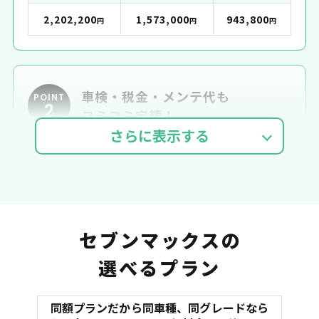
2,202,200
1,573,000
943,800
円
円
円
車検・税金・メンテ代も
POINT
2
コミコミ定額！
車検費用
自動車税
自賠責
セブンマックスの
選べるプラン
同額プランだから同車種、同グレードなら
マット