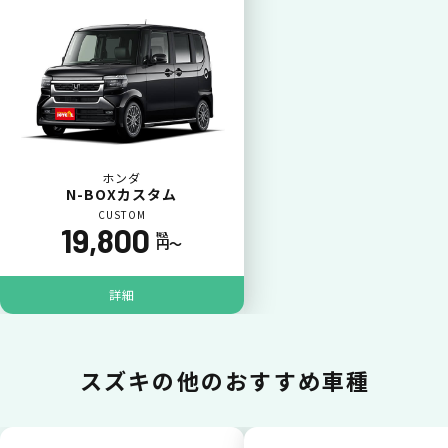
カードで支払い
普段のお買い物同様、お車の月々利用料をカ
ード払いが可能です。
ホンダ
N-BOXカスタム
CUSTOM
19,800
税込
円〜
詳細
一括払いが可能
スズキの
他のおすすめ車種
いままで難しかったカーリースの利用料金を