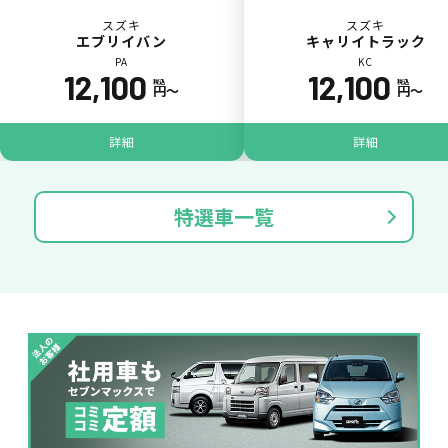
スズキ
スズキ
エブリイバン
キャリイトラック
PA
KC
12,100
12,100
税込
税込
円〜
円〜
パンク
ガラス破損
詳細
詳細
特選車一覧
落書き
バンパー
いたずら
破損
※たすカッターをご利用頂く場合、免責金額が１回あたり5,000円