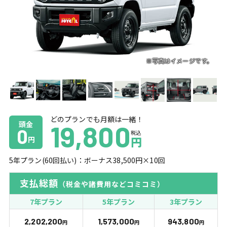
どのプランでも月額は一緒！
頭金
19,800
0
税込
円
円
5
年プラン(
60
回払い)：ボーナス
38,500
円×
10
回
支払総額
（税金や諸費用などコミコミ）
7年プラン
5年プラン
3年プラン
2,202,200
1,573,000
943,800
円
円
円