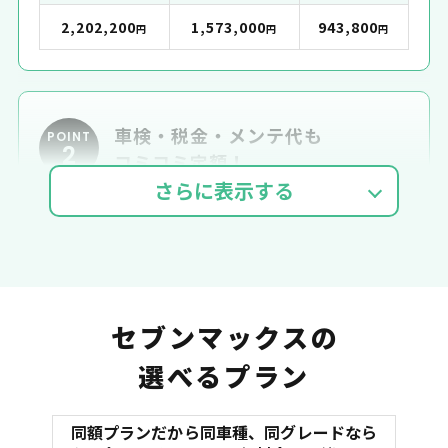
2,202,200
1,573,000
943,800
円
円
円
車検・税金・メンテ代も
POINT
2
コミコミ定額！
車検費用
自動車税
自賠責
セブンマックスの
選べるプラン
同額プランだから同車種、同グレードなら
マット