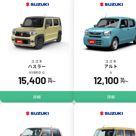
一括（一回）払いで可能。
ポイントが貯まる
スズキ
スズキ
ハスラー
アルト
HYBRID G
A
15,400
12,100
カーリース料金をカードで支払えるので、ポ
税込
税込
円〜
円〜
イントが貯まります。
詳細
詳細