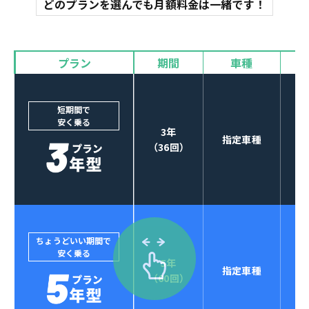
どのプランを選んでも月額料金は一緒です！
オイル交換
諸費用
バイザー
プラン
期間
車種
カーナビやETCなど
POINT
3
オプションも選べる！
短期間で
安く乗る
3年
指定車種
（36回）
ちょうどいい期間で
安く乗る
5年
指定車種
セブンマックスなら
（60回）
POINT
4
クレジットカード払い可能