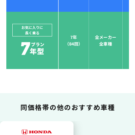
ジョイカルジャパンでは、カーリース決済を国際5大カ
ードブランド対応しています。
他にはないサービスがクレジットカード決済、賢くポ
お気に入りに
長く乗る
イント運用も！
7年
全メーカー
全
（84回）
全車種
お支払い可能カードブランド
お支払いを一元管理！しかも
ポイント還元
同価格帯の
他のおすすめ車種