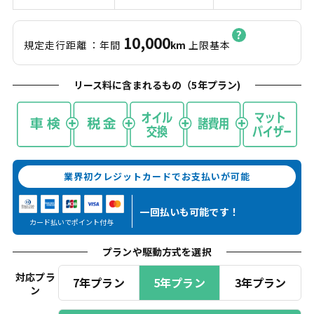
10,000
規定走行距離
：年間
km
上限基本
リース料に含まれるもの（
5
年プラン)
業界初クレジットカードでお支払いが可能
一回払いも
可能です！
カード払いでポイント付与
プランや駆動方式を選択
対応プラ
7年プラン
5年プラン
3年プラン
ン