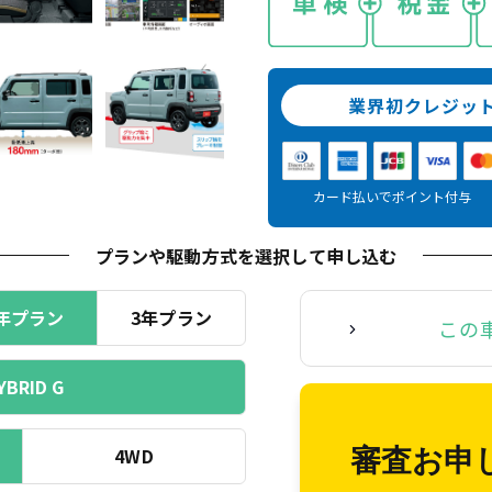
業界初クレジッ
カード払いでポイント付与
プランや駆動方式を選択
して申し込む
年プラン
3年プラン
この
YBRID G
4WD
審査お申