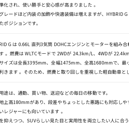
準化され、使い勝手と安心感が高まりました 。
グレードほど内装の加飾や快適装備は増えますが、HYBRID 
たポジションです。
BRID G は 0.66L 直列3気筒 DOHCエンジンとモーターを
 。燃費は WLTCモードで 2WDが 24.3km/L、4WDが 22.4k
サイズは全長3395mm、全幅1475mm、全高1680mmで、最小
利きます 。そのため、燃費と取り回しを重視した軽自動車と
用途は、通勤、買い物、送迎などの毎日の移動です。
地上高180mmがあり、段差やちょっとした悪路にも対応しや
いレジャーにも向いています 。
を抑えつつ、SUVらしい見た目と実用性を両立したい人に合う