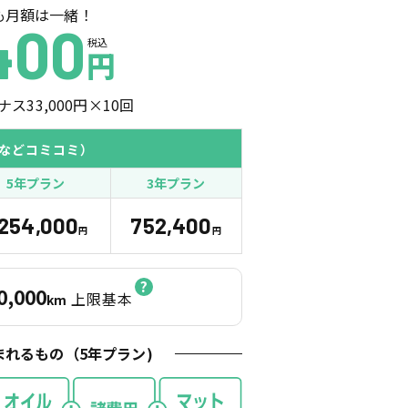
も月額は一緒！
400
税込
円
ナス
33,000
円×
10
回
などコミコミ）
5年プラン
3年プラン
,254,000
752,400
円
円
0,000
上限基本
km
まれるもの（
5
年プラン)