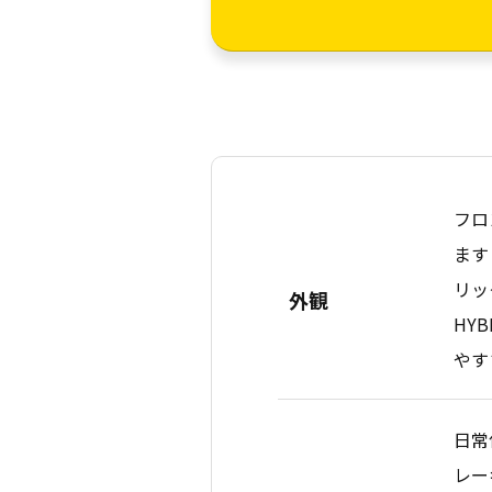
フロ
ます
リッ
外観
HY
やす
日常
レー