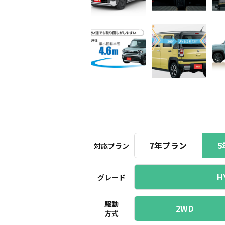
7年プラン
5
対応プラン
H
グレード
駆動
2WD
方式