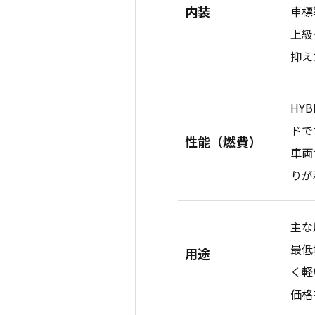
内装
車標
上級
抑え
HY
ドです
性能（燃費）
車両
りが
主な
最低
用途
く軽
価格