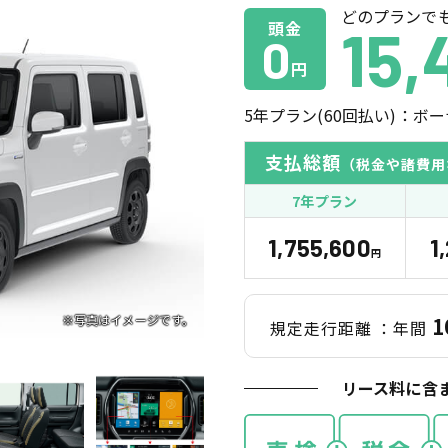
どのプランで
頭金
15,
0
円
5
年プラン(
60
回払い)：ボー
支払総額
（税金や諸費用
7年プラン
1,755,600
1
円
1
規定走行距離
：年間
リース料に含