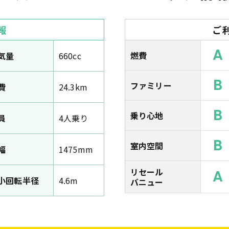
報
ご
A
燃費
気量
660cc
B
ファミリー
費
24.3km
B
乗り心地
員
4人乗り
B
室内空間
幅
1475mm
リセール
A
小回転半径
4.6m
バニュー