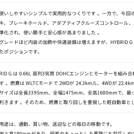
使いしやすいシンプルで実用的なつくりです 。一方で、今回
キ、ブレーキホールド、アダプティブクルーズコントロール、
準化され、使い勝手と安心感が高まりました 。
グレードほど内装の加飾や快適装備は増えますが、HYBRID 
たポジションです。
BRID G は 0.66L 直列3気筒 DOHCエンジンとモーターを
 。燃費は WLTCモードで 2WDが 24.3km/L、4WDが 22.4k
サイズは全長3395mm、全幅1475mm、全高1680mmで、最小
利きます 。そのため、燃費と取り回しを重視した軽自動車と
用途は、通勤、買い物、送迎などの毎日の移動です。
地上高180mmがあり、段差やちょっとした悪路にも対応しや