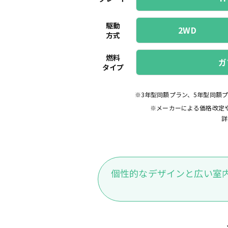
駆動
2WD
方式
燃料
ガ
タイプ
※3年型同額プラン、5年型同額
※メーカーによる価格改定
詳
個性的なデザインと広い室