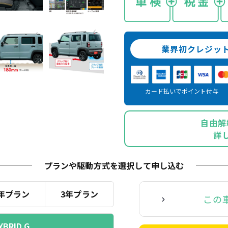
業界初クレジッ
カード払いでポイント付与
自由解
詳
プランや駆動方式を選択
して申し込む
年プラン
3年プラン
この
YBRID G