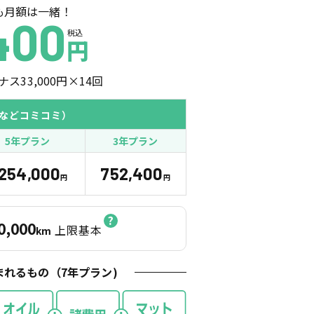
も月額は一緒！
400
税込
円
ナス
33,000
円×
14
回
などコミコミ）
5年プラン
3年プラン
,254,000
752,400
円
円
0,000
上限基本
km
まれるもの（
7
年プラン)