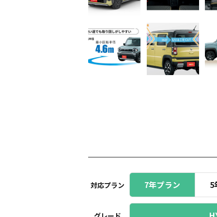
7年プラン
5
対応プラン
H
グレード