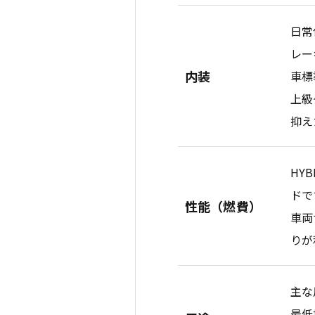
日常
レー
内装
車標
上級
抑え
HY
ドです
性能（燃費）
車両
りが
主な
最低