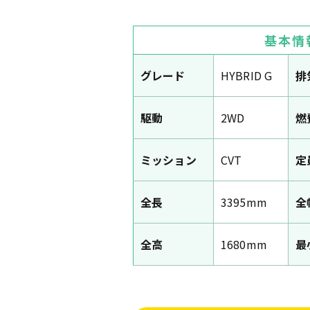
基本情
グレード
HYBRID G
排
駆動
2WD
燃
ミッション
CVT
定
全長
3395mm
全
全高
1680mm
最