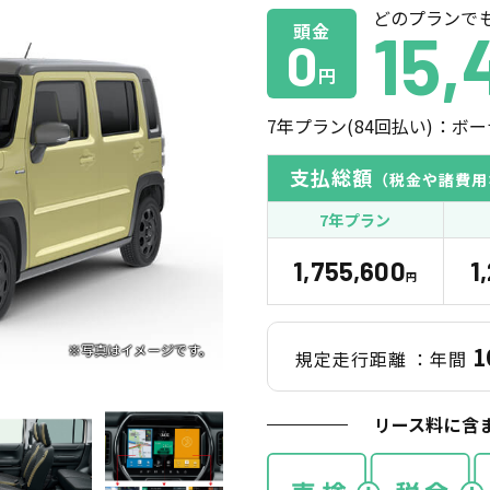
どのプランで
頭金
15,
0
円
7
年プラン(
84
回払い)：ボー
支払総額
（税金や諸費用
7年プラン
1,755,600
1
円
1
規定走行距離
：年間
リース料に含