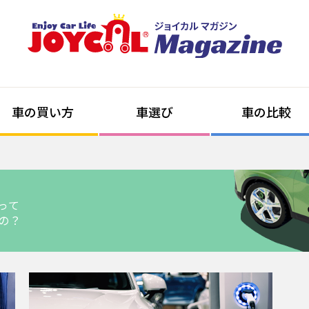
車の買い方
車選び
車の比較
って
の？