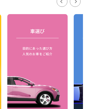
車選び
車の比
目的にあった選び方
同じボディタ
人気のお車をご紹介
燃費比較