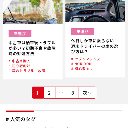
車選び
車選び
休日しか車に乗らない！
中古車は納車後トラブル
週末ドライバーの車の選
が多い？初期不良や故障
び方は？
時の対処方法
# セブンマックス
# 中古車購入
# NORIDOKI
# 初心者向け
# 初心者向け
# 車のトラブル・故障
1
2
…
8
次へ
# 人気のタグ