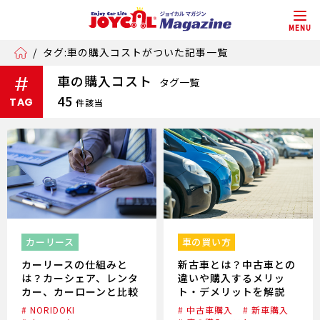
MENU
/
タグ:車の購入コストがついた記事一覧
車の購入コスト
#
タグ一覧
45
TAG
件該当
カーリース
車の買い方
カーリースの仕組みと
新古車とは？中古車との
は？カーシェア、レンタ
違いや購入するメリッ
カー、カーローンと比較
ト・デメリットを解説
# NORIDOKI
# 中古車購入
# 新車購入