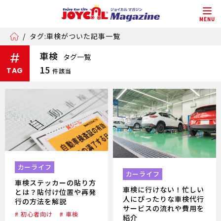
MENU
/
タグ:車検がついた記事一覧
車検
#
タグ一覧
15
TAG
件該当
カーライフ
カーライフ
車検ステッカーの貼り方
車検に行けない！忙しい
とは？貼付け位置や再発
人にぴったりな車検代行
行の方法を解説
サービスの流れや費用を
# 初心者向け
# 車検
紹介