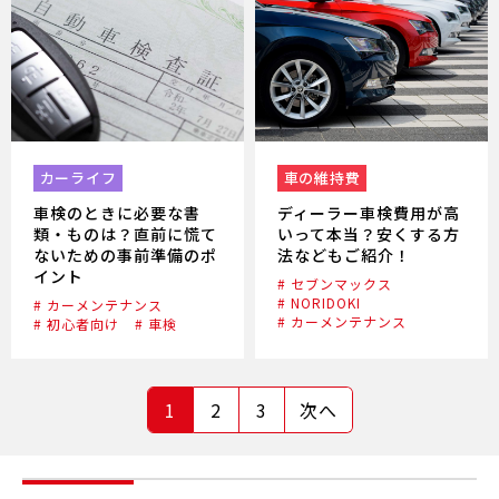
カーライフ
車の維持費
車検のときに必要な書
ディーラー車検費用が高
類・ものは？直前に慌て
いって本当？安くする方
ないための事前準備のポ
法などもご紹介！
イント
# セブンマックス
# NORIDOKI
# カーメンテナンス
# カーメンテナンス
# 初心者向け
# 車検
1
2
3
次へ