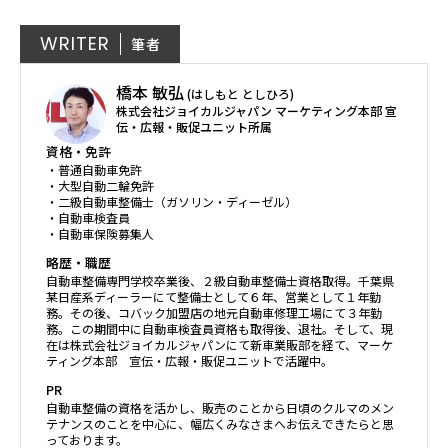
WRITER
筆者
橋本 敏弘
(はしもと としひろ)
株式会社ジョイカルジャパン マーケティング本部 宣
伝・広報・販促ユニット所属
資格・免許
・普通自動車免許
・大型自動二輪免許
・二級自動車整備士（ガソリン・ディーゼル）
・自動車検査員
・自動車保険募集人
略歴・職歴
自動車整備専門学校卒業後、２級自動車整備士資格取得。千葉県
某日産系ディーラーにて整備士として６年、営業として１年勤
務。その後、コバック加盟店の地元自動車修理工場にて３年勤
務。この期間中に自動車検査員資格も取得後、退社。そして、現
在は株式会社ジョイカルジャパンにて新車業販部を経て、マーケ
ティング本部 宣伝・広報・販促ユニットで活躍中。
PR
自動車整備の資格を活かし、販売のことから日頃のクルマのメン
テナンスのことを中心に、幅広くみなさまへお伝えできたらと思
っております。