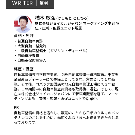
WRITER
筆者
橋本 敏弘
(はしもと としひろ)
株式会社ジョイカルジャパン マーケティング本部 宣
伝・広報・販促ユニット所属
資格・免許
・普通自動車免許
・大型自動二輪免許
・二級自動車整備士（ガソリン・ディーゼル）
・自動車検査員
・自動車保険募集人
略歴・職歴
自動車整備専門学校卒業後、２級自動車整備士資格取得。千葉県
某日産系ディーラーにて整備士として６年、営業として１年勤
務。その後、コバック加盟店の地元自動車修理工場にて３年勤
務。この期間中に自動車検査員資格も取得後、退社。そして、現
在は株式会社ジョイカルジャパンにて新車業販部を経て、マーケ
ティング本部 宣伝・広報・販促ユニットで活躍中。
PR
自動車整備の資格を活かし、販売のことから日頃のクルマのメン
テナンスのことを中心に、幅広くみなさまへお伝えできたらと思
っております。