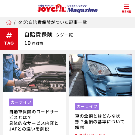
MENU
/
タグ:自賠責保険がついた記事一覧
自賠責保険
#
タグ一覧
10
TAG
件該当
カーライフ
カーライフ
自動車保険のロードサー
車の全損とはどんな状
ビスとは？
態？全損の基準について
具体的なサービス内容と
解説
JAFとの違いを解説
# セブンマックス