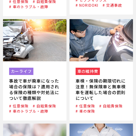
# 任意保険
# 自賠責保険
# NORIDOKI
# 交通事故
# 車のトラブル・故障
カーライフ
車の維持費
事故で車が廃車になった
車検・保険の期限切れに
場合の保険は？適用され
注意！無保険車と無車検
る保険の種類や対処法に
車を運転した場合の罰則
ついて徹底解説
について
# 任意保険
# 自賠責保険
# 任意保険
# 自賠責保険
# 車のトラブル・故障
# 車の保険