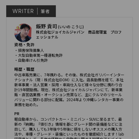
WRITER
筆者
飯野 貢司
(いいの こうじ)
株式会社ジョイカルジャパン 商品管理室 プロフ
ェッショナル
資格・免許
・損害保険募集人
・大型自動車第一種運転免許
・自動車けん引免許
略歴・職歴
中古車販売業に、7年携わる。その後、株式会社ガリバーインター
ナショナル（現：株式会社IDOM）に入社。店長勤務を経て、本社
新車事業・法人営業・採用・車両仕入など様々な分野に携わり合
計19年間勤務。現在、株式会社ジョイカルジャパンにて、新車業
販・直営店業務・オークション売買など、主にクルマのリセール
バリューに関わる部分に配属。2024年より沖縄レンタカー事業の
兼務を始めた。
PR
軽自動車から、コンパクトカー・ミニバン・SUVに至るまで、最
新の『納期』『値引き』情報を基にグレード間の装備差などに注
目して、購入しても3年後や5年後に損をしないオススメの購入方
法や、車種・グレード・装備といったものを徹底紹介します！lab
研究員として、長年の経験から自動車に関する知識やアドバイス