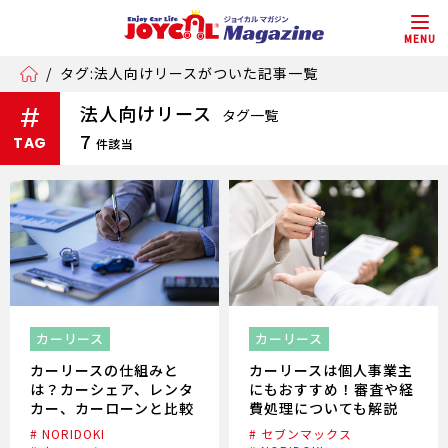
MENU
/
タグ:法人向けリースがついた記事一覧
法人向けリース
#
タグ一覧
7
TAG
件該当
カーリース
カーリース
カーリースの仕組みと
カーリースは個人事業主
は？カーシェア、レンタ
にもおすすめ！審査や経
カー、カーローンと比較
費処理についても解説
# NORIDOKI
# セブンマックス