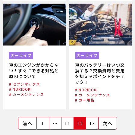
カーライフ
カーライフ
車のバッテリーはいつ交
車のエンジンがかからな
換する？交換費用と費用
い！すぐにできる対処と
を抑えるポイントをチェ
原因について
ック！
# セブンマックス
# NORIDOKI
# NORIDOKI
# カーメンテナンス
# カーメンテナンス
# カー用品
前へ
1
…
11
12
13
次へ