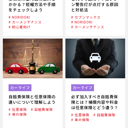
かかる？短縮方法や手順
ン警告灯が点灯する原因
をチェックしよう
と対処法
# NORIDOKI
# セブンマックス
# カーメンテナンス
# NORIDOKI
# 初心者向け
# カーメンテナンス
カーライフ
カーライフ
自賠責保険と任意保険の
必ず加入すべき自賠責保
違いについて理解しよう
険とは？補償内容や料金
は任意保険とどう違う？
# 任意保険
# 自賠責保険
# 車の保険
# 任意保険
# 自賠責保険
# 車の保険