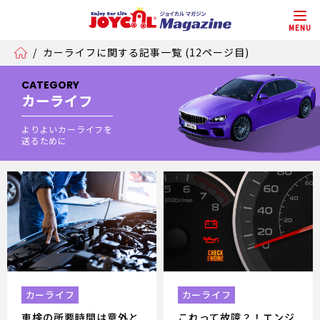
MENU
/
カーライフに関する記事一覧 (12ページ目)
CATEGORY
カーライフ
よりよいカーライフを
送るために
カーライフ
カーライフ
車検の所要時間は意外と
これって故障？！エンジ