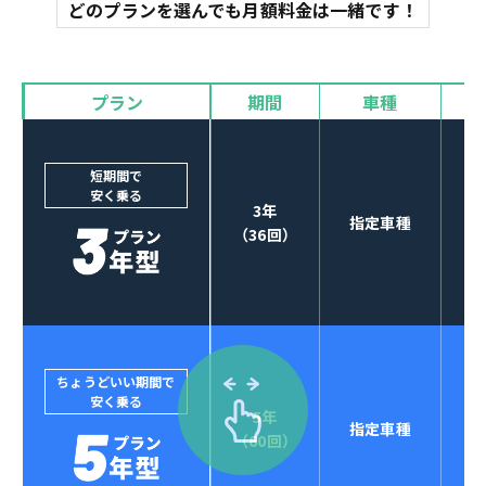
マット
どのプランを選んでも月額料金は一緒です！
オイル交換
諸費用
バイザー
プラン
期間
車種
カーナビやETCなど
POINT
3
オプションも選べる！
短期間で
安く乗る
3年
指定車種
（36回）
ちょうどいい期間で
安く乗る
5年
指定車種
セブンマックスなら
（60回）
POINT
4
クレジットカード払い可能