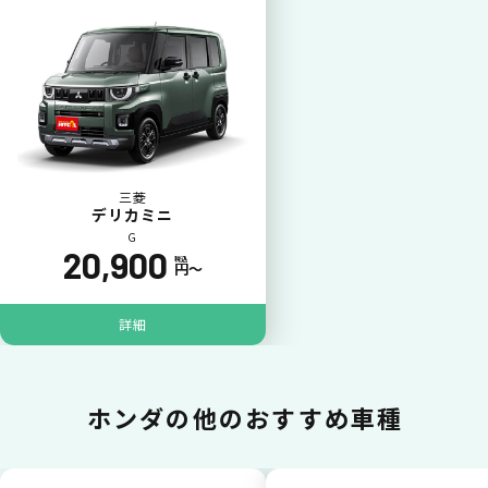
カードで支払い
普段のお買い物同様、お車の月々利用料をカ
ード払いが可能です。
三菱
デリカミニ
G
20,900
税込
円〜
詳細
一括払いが可能
ホンダの
他のおすすめ車種
いままで難しかったカーリースの利用料金を