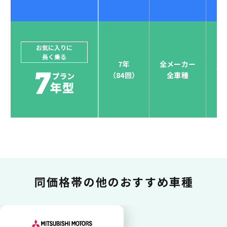
ジョイカルジャパンでは、カーリース決済を国際5大カ
ードブランド対応しています。
他にはないサービスがクレジットカード決済、賢くポ
お気に入りに
長く乗る
イント運用も！
7年
全メーカー
全
（84回）
全車種
お支払い可能カードブランド
お支払いを一元管理！しかも
ポイント還元
同価格帯の
他のおすすめ車種