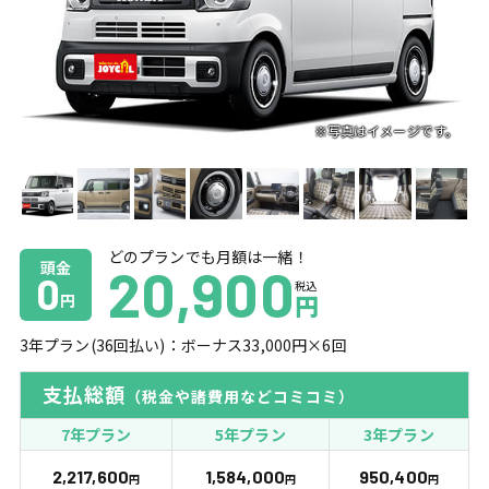
どのプランでも月額は一緒！
頭金
20,900
0
税込
円
円
3
年プラン(
36
回払い)：ボーナス
33,000
円×
6
回
支払総額
（税金や諸費用などコミコミ）
7年プラン
5年プラン
3年プラン
2,217,600
1,584,000
950,400
円
円
円