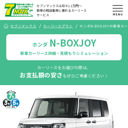
セブンマックスは月々1.1万円〜
新車の軽自動車に乗れるカーリース
MENU
サービス
セブンマックス
カーリースプラン
ホンダN-BOXJOYの新車
N-BOXJOY
ホンダ
新車カーリース詳細・見積もりシミュレーション
カーリースをお選びの際は、
お支払額の安さ
もぜひご考慮ください！