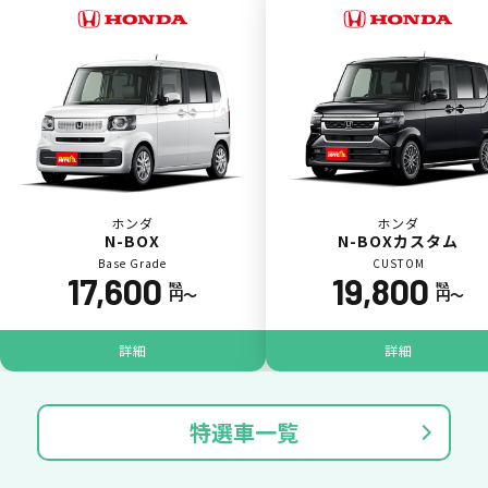
一括（一回）払いで可能。
ポイントが貯まる
ホンダ
ホンダ
N-BOX
N-BOXカスタム
Base Grade
CUSTOM
17,600
19,800
カーリース料金をカードで支払えるので、ポ
税込
税込
円〜
円〜
イントが貯まります。
詳細
詳細
特選車一覧