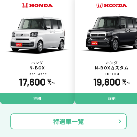
一括（一回）払いで可能。
ポイントが貯まる
ホンダ
ホンダ
N-BOX
N-BOXカスタム
Base Grade
CUSTOM
17,600
19,800
カーリース料金をカードで支払えるので、ポ
税込
税込
円〜
円〜
イントが貯まります。
詳細
詳細
特選車一覧