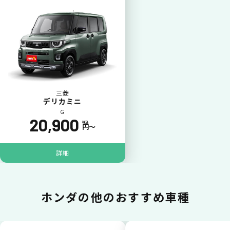
カードで支払い
普段のお買い物同様、お車の月々利用料をカ
ード払いが可能です。
三菱
デリカミニ
G
20,900
税込
円〜
詳細
一括払いが可能
ホンダの
他のおすすめ車種
いままで難しかったカーリースの利用料金を