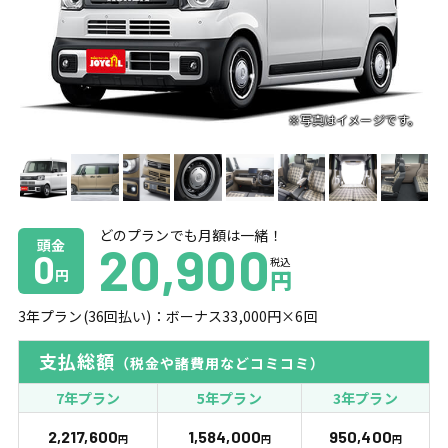
どのプランでも月額は一緒！
頭金
20,900
0
税込
円
円
3
年プラン(
36
回払い)：ボーナス
33,000
円×
6
回
支払総額
（税金や諸費用などコミコミ）
7年プラン
5年プラン
3年プラン
2,217,600
1,584,000
950,400
円
円
円