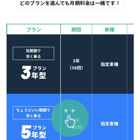
マット
どのプランを選んでも月額料金は一緒です！
オイル交換
諸費用
バイザー
プラン
期間
車種
カーナビやETCなど
POINT
3
オプションも選べる！
短期間で
安く乗る
3年
指定車種
（36回）
ちょうどいい期間で
安く乗る
5年
指定車種
セブンマックスなら
（60回）
POINT
4
クレジットカード払い可能