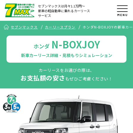
セブンマックスは月々1.1万円〜
新車の軽自動車に乗れるカーリース
MENU
サービス
セブンマックス
カーリースプラン
ホンダN-BOXJOYの新車
N-BOXJOY
ホンダ
新車カーリース詳細・見積もりシミュレーション
カーリースをお選びの際は、
お支払額の安さ
もぜひご考慮ください！