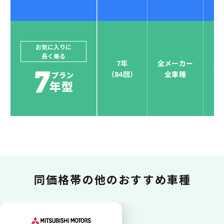
ジョイカルジャパンでは、カーリース決済を国際5大カ
ードブランド対応しています。
他にはないサービスがクレジットカード決済、賢くポ
お気に入りに
長く乗る
イント運用も！
7年
全メーカー
全
（84回）
全車種
お支払い可能カードブランド
お支払いを一元管理！しかも
ポイント還元
同価格帯の
他のおすすめ車種