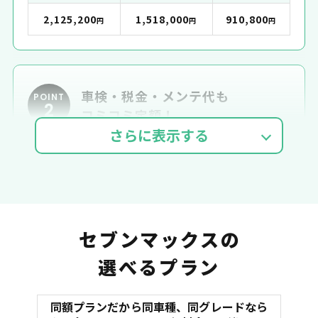
2,125,200
1,518,000
910,800
円
円
円
車検・税金・メンテ代も
POINT
2
コミコミ定額！
車検費用
自動車税
自賠責
セブンマックスの
選べるプラン
同額プランだから同車種、同グレードなら
マット