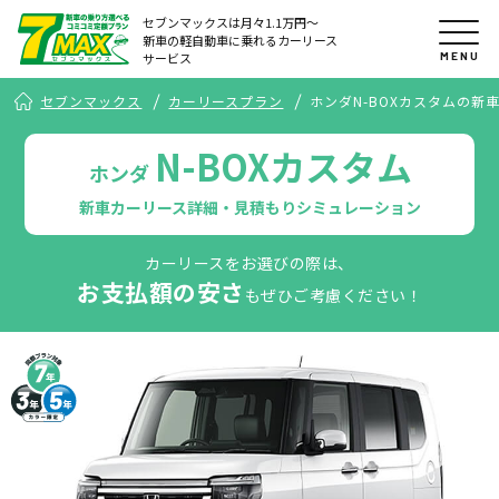
セブンマックスは月々1.1万円〜
新車の軽自動車に乗れるカーリース
MENU
サービス
セブンマックス
カーリースプラン
ホンダN-BOXカスタムの新
N-BOXカスタム
ホンダ
新車カーリース詳細・見積もりシミュレーション
カーリースをお選びの際は、
お支払額の安さ
もぜひご考慮ください！