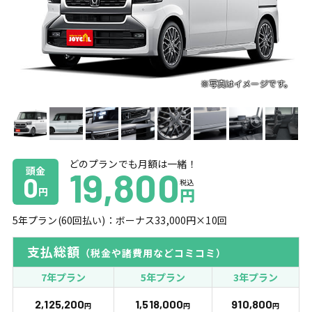
どのプランでも月額は一緒！
頭金
19,800
0
税込
円
円
5
年プラン(
60
回払い)：ボーナス
33,000
円×
10
回
支払総額
（税金や諸費用などコミコミ）
7年プラン
5年プラン
3年プラン
2,125,200
1,518,000
910,800
円
円
円