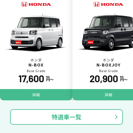
一括（一回）払いで可能。
ポイントが貯まる
ホンダ
ホンダ
N-BOX
N-BOXJOY
Base Grade
Base Grade
17,600
20,900
カーリース料金をカードで支払えるので、ポ
税込
税込
円〜
円〜
イントが貯まります。
詳細
詳細
特選車一覧