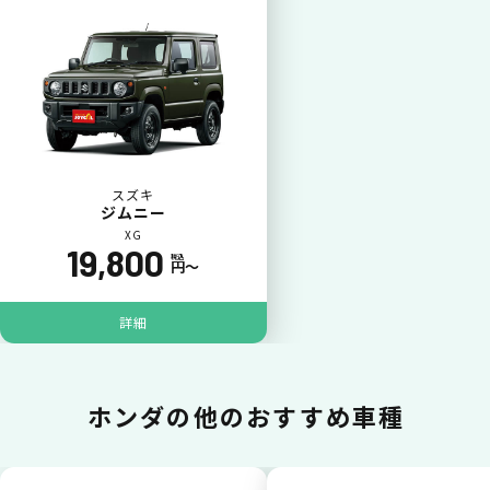
カードで支払い
普段のお買い物同様、お車の月々利用料をカ
ード払いが可能です。
スズキ
ジムニー
XG
19,800
税込
円〜
詳細
一括払いが可能
ホンダの
他のおすすめ車種
いままで難しかったカーリースの利用料金を