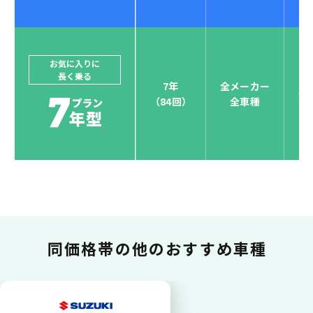
ジョイカルジャパンでは、カーリース決済を国際5大カ
ードブランド対応しています。
他にはないサービスがクレジットカード決済、賢くポ
お気に入りに
長く乗る
イント運用も！
7年
全メーカー
全
（84回）
全車種
お支払い可能カードブランド
お支払いを一元管理！しかも
ポイント還元
同価格帯の
他のおすすめ車種