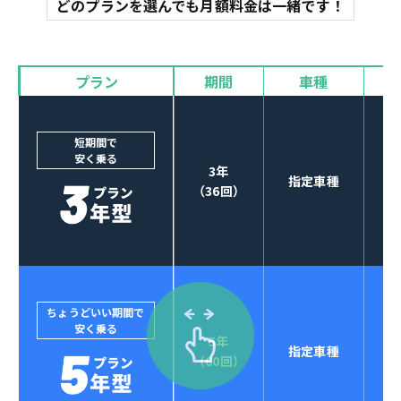
どのプランを選んでも月額料金は一緒です！
オイル交換
諸費用
バイザー
プラン
期間
車種
カーナビやETCなど
POINT
3
オプションも選べる！
短期間で
安く乗る
3年
指定車種
（36回）
ちょうどいい期間で
安く乗る
5年
指定車種
セブンマックスなら
（60回）
POINT
4
クレジットカード払い可能