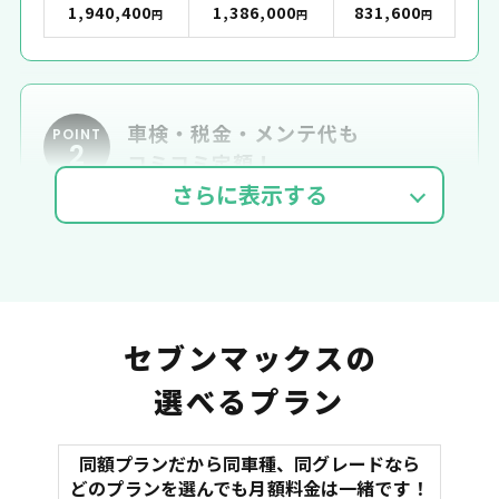
1,940,400
1,386,000
831,600
円
円
円
車検・税金・メンテ代も
POINT
2
コミコミ定額！
車検費用
自動車税
自賠責
セブンマックスの
選べるプラン
同額プランだから同車種、同グレードなら
マット
どのプランを選んでも月額料金は一緒です！
オイル交換
諸費用