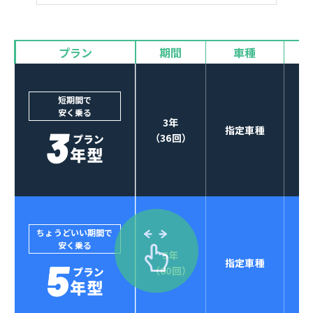
バイザー
プラン
期間
車種
カーナビやETCなど
POINT
3
オプションも選べる！
短期間で
安く乗る
3年
指定車種
（36回）
ちょうどいい期間で
安く乗る
5年
指定車種
セブンマックスなら
（60回）
POINT
4
クレジットカード払い可能