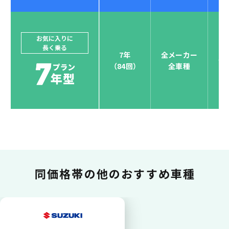
ジョイカルジャパンでは、カーリース決済を国際5大カ
ードブランド対応しています。
他にはないサービスがクレジットカード決済、賢くポ
お気に入りに
長く乗る
イント運用も！
7年
全メーカー
全
（84回）
全車種
お支払い可能カードブランド
お支払いを一元管理！しかも
ポイント還元
同価格帯の
他のおすすめ車種