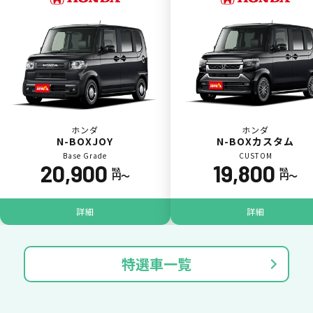
ポイントが貯まる
ホンダ
ホンダ
N-BOXJOY
N-BOXカスタム
Base Grade
CUSTOM
20,900
19,800
カーリース料金をカードで支払えるので、ポ
税込
税込
円〜
円〜
イントが貯まります。
詳細
詳細
特選車一覧