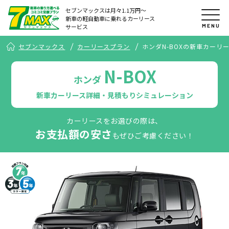
セブンマックスは月々1.1万円〜
新車の軽自動車に乗れるカーリース
MENU
サービス
セブンマックス
カーリースプラン
ホンダN-BOXの新車カーリ
N-BOX
ホンダ
新車カーリース詳細・見積もりシミュレーション
カーリースをお選びの際は、
お支払額の安さ
もぜひご考慮ください！