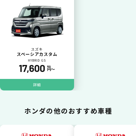
カードで支払い
普段のお買い物同様、お車の月々利用料をカ
ード払いが可能です。
スズキ
スペーシアカスタム
HYBRID GS
17,600
税込
円〜
詳細
一括払いが可能
ホンダの
他のおすすめ車種
いままで難しかったカーリースの利用料金を
一括（一回）払いで可能。