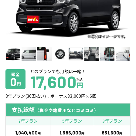
どのプランでも月額は一緒！
頭金
17,600
0
税込
円
円
3
年プラン(
36
回払い)：ボーナス
33,000
円×
6
回
支払総額
（税金や諸費用などコミコミ）
7年プラン
5年プラン
3年プラン
1,940,400
1,386,000
831,600
円
円
円