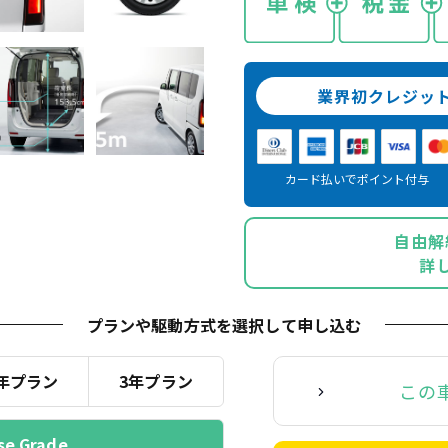
業界初クレジッ
カード払いでポイント付与
自由解
詳
プランや駆動方式を選択
して申し込む
年プラン
3年プラン
この
se Grade