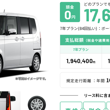
どのプランで
頭金
17,
0
円
7
年プラン(
84
回払い)：ボー
支払総額
（税金や諸費用
7年プラン
1,940,400
円
1
規定走行距離
：年間
リース料に含