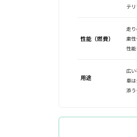
テリ
走り
性能（燃費）
粛性
性能
広い
用途
車は
添う