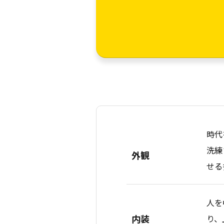
時代
洗練
外観
せる
人を
内装
り、