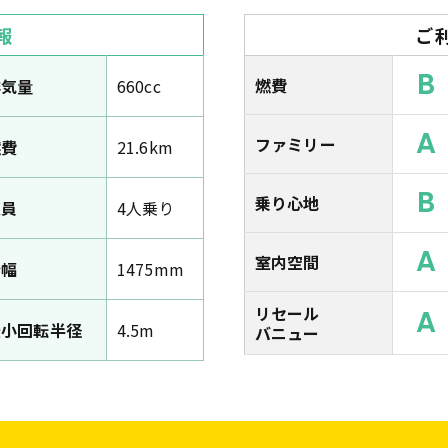
報
ご
B
燃費
排気量
660cc
A
ファミリー
燃費
21.6km
B
乗り心地
定員
4人乗り
A
室内空間
全幅
1475mm
リセール
A
最小回転半径
4.5m
バニュー