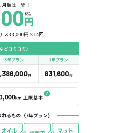
も月額は一緒！
600
税込
円
ナス
33,000
円×
14
回
などコミコミ）
5年プラン
3年プラン
1,386,000
831,600
円
円
0,000
上限基本
km
まれるもの（
7
年プラン)