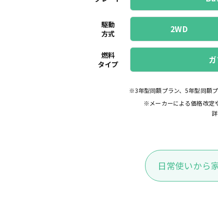
駆動
2WD
方式
燃料
ガ
タイプ
※3年型同額プラン、5年型同額
※メーカーによる価格改定
詳
日常使いから