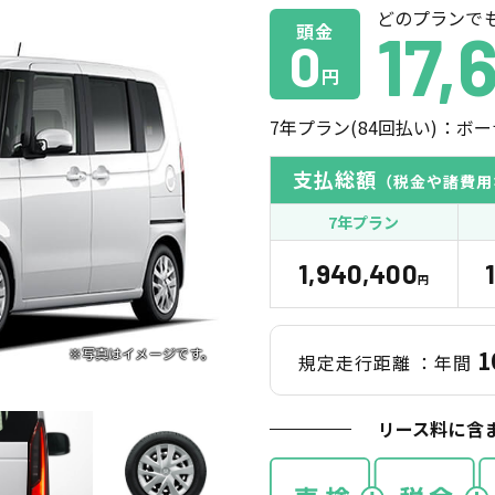
どのプランで
頭金
17,
0
円
7
年プラン(
84
回払い)：ボー
支払総額
（税金や諸費用
7年プラン
1,940,400
円
1
規定走行距離
：年間
リース料に含