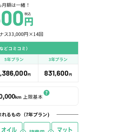
も月額は一緒！
600
税込
円
ナス
33,000
円×
14
回
などコミコミ）
5年プラン
3年プラン
1,386,000
831,600
円
円
0,000
上限基本
km
まれるもの（
7
年プラン)