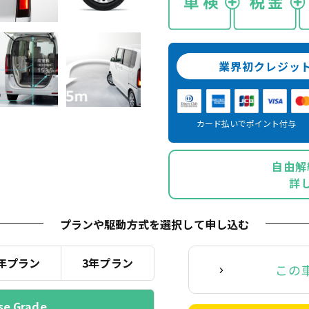
業界初クレジッ
カード払いでポイント付与
自由解
詳
プランや駆動方式を選択
して申し込む
年プラン
3年プラン
この
se Grade