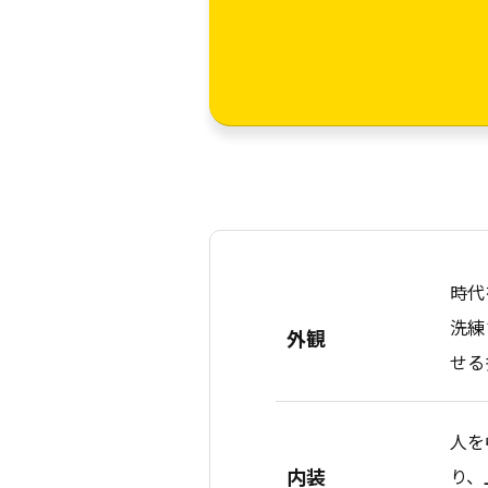
時代
洗練
外観
せる
人を
内装
り、