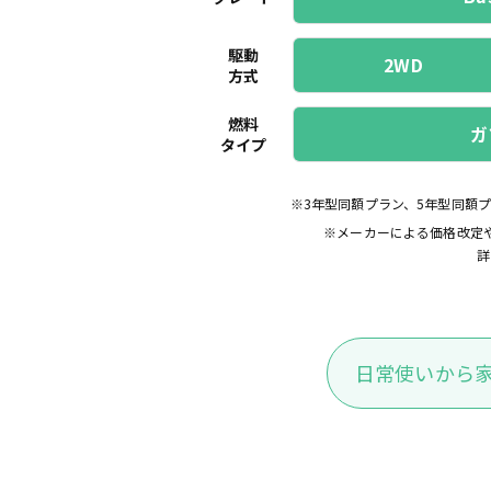
駆動
2WD
方式
燃料
ガ
タイプ
※3年型同額プラン、5年型同額
※メーカーによる価格改定
詳
日常使いから