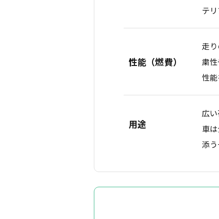
テリ
走り
性能（燃費）
粛性
性能
広い
用途
車は
添う