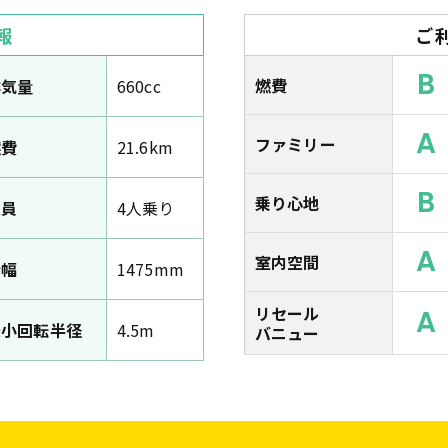
報
ご
B
燃費
排気量
660cc
A
ファミリー
燃費
21.6km
B
乗り心地
定員
4人乗り
A
室内空間
全幅
1475mm
リセール
A
最小回転半径
4.5m
バニュー