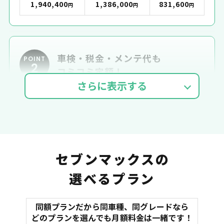
1,940,400
1,386,000
831,600
円
円
円
車検・税金・メンテ代も
POINT
2
コミコミ定額！
車検費用
自動車税
自賠責
セブンマックスの
選べるプラン
同額プランだから同車種、同グレードなら
マット
どのプランを選んでも月額料金は一緒です！
オイル交換
諸費用