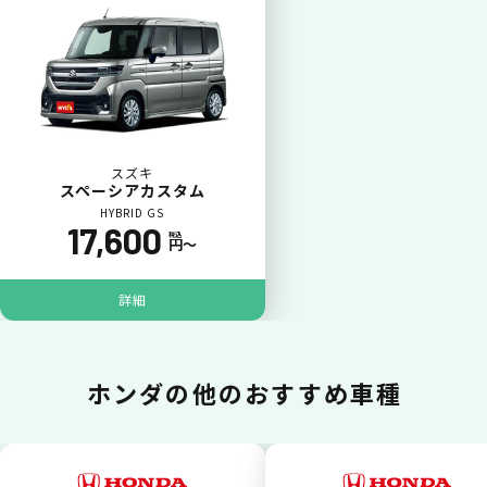
カードで支払い
普段のお買い物同様、お車の月々利用料をカ
ード払いが可能です。
スズキ
スペーシアカスタム
HYBRID GS
17,600
税込
円〜
詳細
一括払いが可能
ホンダの
他のおすすめ車種
いままで難しかったカーリースの利用料金を
一括（一回）払いで可能。