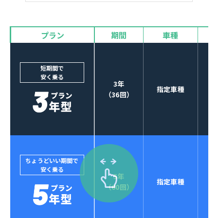
バイザー
プラン
期間
車種
カーナビやETCなど
POINT
3
オプションも選べる！
短期間で
安く乗る
3年
指定車種
（36回）
ちょうどいい期間で
安く乗る
5年
指定車種
セブンマックスなら
（60回）
POINT
4
クレジットカード払い可能