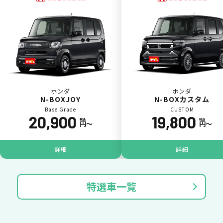
ポイントが貯まる
ホンダ
ホンダ
N-BOXJOY
N-BOXカスタム
Base Grade
CUSTOM
20,900
19,800
カーリース料金をカードで支払えるので、ポ
税込
税込
円〜
円〜
イントが貯まります。
詳細
詳細
特選車一覧