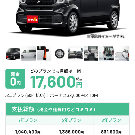
どのプランでも月額は一緒！
頭金
17,600
0
税込
円
円
5
年プラン(
60
回払い)：ボーナス
33,000
円×
10
回
支払総額
（税金や諸費用などコミコミ）
7年プラン
5年プラン
3年プラン
1,940,400
1,386,000
831,600
円
円
円