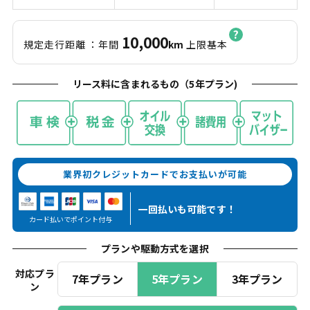
10,000
規定走行距離
：年間
km
上限基本
リース料に含まれるもの（
5
年プラン)
業界初クレジットカードでお支払いが可能
一回払いも
可能です！
カード払いでポイント付与
プランや駆動方式を選択
対応プラ
7年プラン
5年プラン
3年プラン
ン