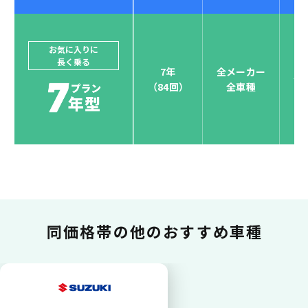
ジョイカルジャパンでは、カーリース決済を国際5大カ
ードブランド対応しています。
他にはないサービスがクレジットカード決済、賢くポ
お気に入りに
長く乗る
イント運用も！
7年
全メーカー
全
（84回）
全車種
お支払い可能カードブランド
お支払いを一元管理！しかも
ポイント還元
同価格帯の
他のおすすめ車種