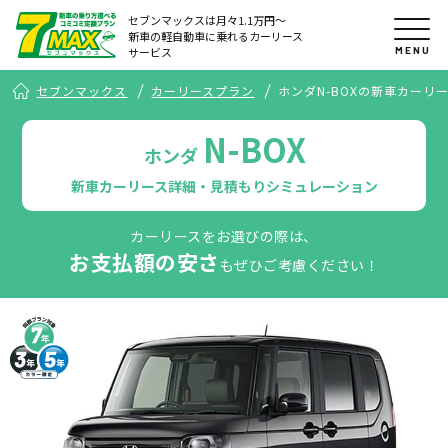
セブンマックスは月々1.1万円〜
新車の軽自動車に乗れるカーリース
MENU
サービス
セブンマックス
カーリースプラン
ホンダN-BOXの新車カーリ
N-BOX
ホンダ
新車カーリース詳細・見積もりシミュレーション
カーリースをお選びの際は、
お支払額の安さ
もぜひご考慮ください！