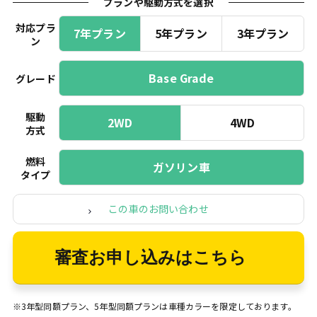
プランや駆動方式を選択
対応プラ
7年プラン
5年プラン
3年プラン
ン
Base Grade
グレード
駆動
2WD
4WD
方式
燃料
ガソリン車
タイプ
この車のお問い合わせ
審査お申し込みはこちら
※3年型同額プラン、5年型同額プランは車種カラーを限定しております。