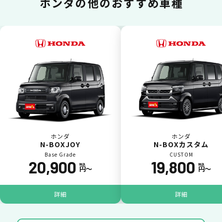
ホンダの
他のおすすめ車種
いままで難しかったカーリースの利用料金を
一括（一回）払いで可能。
ポイントが貯まる
ホンダ
ホンダ
N-BOXJOY
N-BOXカスタム
Base Grade
CUSTOM
20,900
19,800
カーリース料金をカードで支払えるので、ポ
税込
税込
円〜
円〜
イントが貯まります。
詳細
詳細