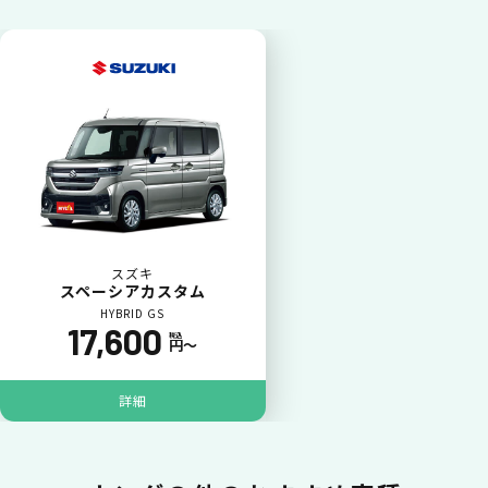
カードで支払い
普段のお買い物同様、お車の月々利用料をカ
ード払いが可能です。
スズキ
スペーシアカスタム
HYBRID GS
17,600
税込
円〜
詳細
一括払いが可能