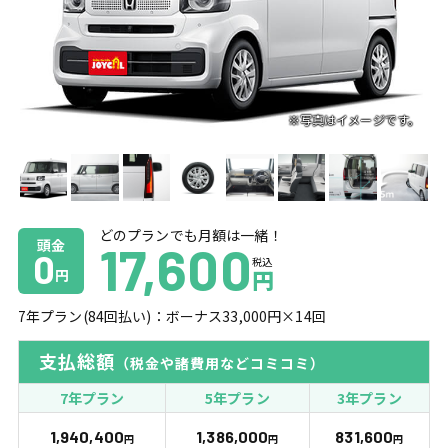
どのプランでも月額は一緒！
頭金
17,600
0
税込
円
円
7
年プラン(
84
回払い)：ボーナス
33,000
円×
14
回
支払総額
（税金や諸費用などコミコミ）
7年プラン
5年プラン
3年プラン
1,940,400
1,386,000
831,600
円
円
円