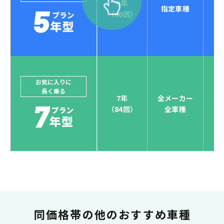
5年
指定車種
セブンマックスなら
（60回）
POINT
4
クレジットカード払い可能
ジョイカルジャパンでは、カーリース決済を国際5大カ
ードブランド対応しています。
他にはないサービスがクレジットカード決済、賢くポ
お気に入りに
長く乗る
イント運用も！
7年
全メーカー
全
（84回）
全車種
お支払い可能カードブランド
お支払いを一元管理！しかも
ポイント還元
同価格帯の
他のおすすめ車種