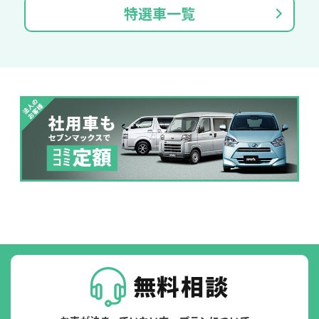
特選車一覧
ジョイカル たすカッター3
POINT
5
無料相談