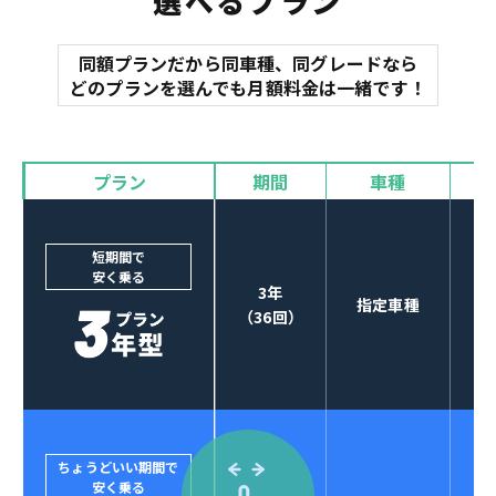
選べるプラン
同額プランだから同車種、同グレードなら
マット
どのプランを選んでも月額料金は一緒です！
オイル交換
諸費用
バイザー
プラン
期間
車種
カーナビやETCなど
POINT
3
オプションも選べる！
短期間で
安く乗る
3年
指定車種
（36回）
ちょうどいい期間で
安く乗る