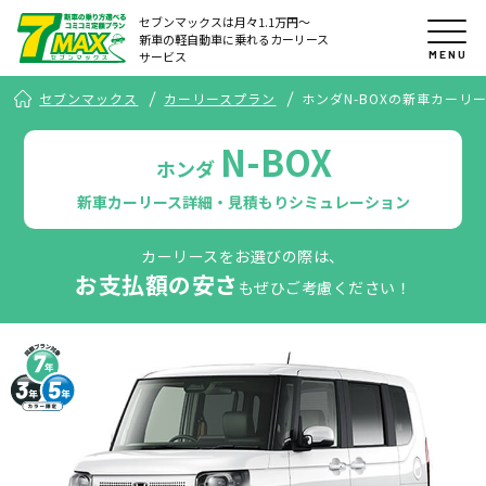
セブンマックスは月々1.1万円〜
新車の軽自動車に乗れるカーリース
MENU
サービス
セブンマックス
カーリースプラン
ホンダN-BOXの新車カーリ
N-BOX
ホンダ
新車カーリース詳細・見積もりシミュレーション
カーリースをお選びの際は、
お支払額の安さ
もぜひご考慮ください！