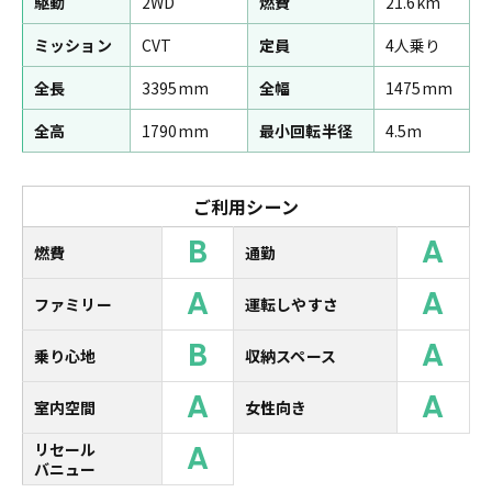
駆動
2WD
燃費
21.6km
ミッション
CVT
定員
4人乗り
全長
3395mm
全幅
1475mm
全高
1790mm
最小回転半径
4.5m
ご利用シーン
B
A
燃費
通勤
A
A
ファミリー
運転しやすさ
B
A
乗り心地
収納スペース
A
A
室内空間
女性向き
A
リセール
バニュー