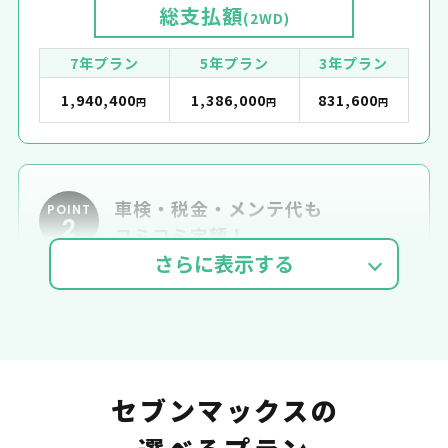
総支払額
(2WD)
7年プラン
5年プラン
3年プラン
1,940,400
1,386,000
831,600
円
円
円
車検・税金・メンテ代も
POINT
2
コミコミ定額！
車検費用
自動車税
自賠責
セブンマックスの