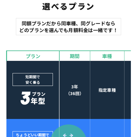
選べるプラン
同額プランだから同車種、同グレードなら
マット
どのプランを選んでも月額料金は一緒です！
オイル交換
諸費用
バイザー
プラン
期間
車種
カーナビやETCなど
POINT
3
オプションも選べる！
短期間で
安く乗る
3年
指定車種
（36回）
ちょうどいい期間で