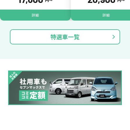
一括払いが可能
円〜
円〜
詳細
詳細
いままで難しかったカーリースの利用料金を
一括（一回）払いで可能。
特選車一覧
ポイントが貯まる
カーリース料金をカードで支払えるので、ポ
イントが貯まります。