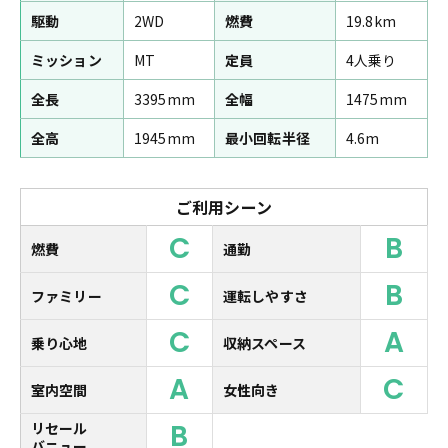
駆動
2WD
燃費
19.8km
ミッション
MT
定員
4人乗り
全長
3395mm
全幅
1475mm
全高
1945mm
最小回転半径
4.6m
ご利用シーン
C
B
燃費
通勤
C
B
ファミリー
運転しやすさ
C
A
乗り心地
収納スペース
A
C
室内空間
女性向き
B
リセール
バニュー