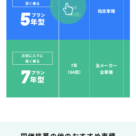
安く乗る
5年
指定車種
セブンマックスなら
（60回）
POINT
4
クレジットカード払い可能
ジョイカルジャパンでは、カーリース決済を国際5大カ
ードブランド対応しています。
他にはないサービスがクレジットカード決済、賢くポ
お気に入りに
長く乗る
イント運用も！
7年
全メーカー
全
（84回）
全車種
お支払い可能カードブランド
お支払いを一元管理！しかも
ポイント還元
同価格帯の
他のおすすめ車種