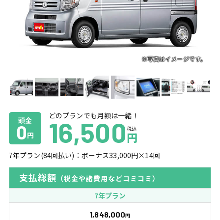
どのプランでも月額は一緒！
頭金
16,500
0
税込
円
円
7
年プラン(
84
回払い)：ボーナス
33,000
円×
14
回
支払総額
（税金や諸費用などコミコミ）
7年プラン
1,848,000
円