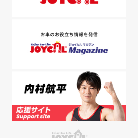
落書き
バンパー
いたずら
破損
※たすカッターをご利用頂く場合、免責金額が１回あたり5,000円
掛かります。
たすカッター３詳細