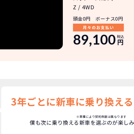
Z / 4WD
頭金0円 ボーナス0円
月々のお支払い
89,100
税込
円
3年ごとに新車に
乗り換える
※車種により契約年数は異なります
僕も次に乗り換える新車を選ぶのが楽し