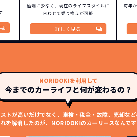
！
極端に少なく、
現在のライフスタイルに
毎年
す
合わせて乗り換えが可能
詳しく見る
どこよりも安く
短期間だから安心！
月々定額料金で安心
ご契約いただけます
NORIDOKIを利用して
IDOKIなら頭金・ボーナス払い・諸経費・税金など一
NORIDOKIなら短期リースでも安いんです！
NORIDOKIは高残価設定を実現！
今までのカーライフと何が変わるの？
障の心配がありませんし、急なライフスタイルの変化に
「定額料金」をお支払いいただくだけでご利用いただけ
頭金不要で超低価格！
憧れのクルマが手軽に乗れます
安さの秘密
コストが高いだけでなく、
車検・税金・故障、売却など
れを解消したのが、NORIDOKIのカーリースなんで