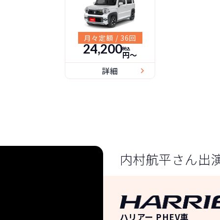
月々定額 / 36回
24,200
税込
円〜
詳細
内村航平さん出演
ハリアー PHEV車