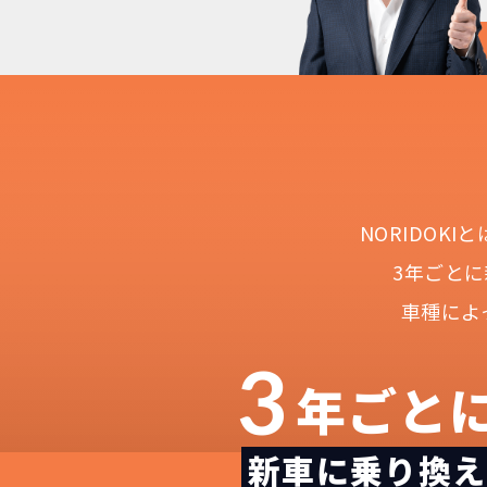
NORIDOK
3年ごと
車種によ
3
年ごと
新車に乗り換え