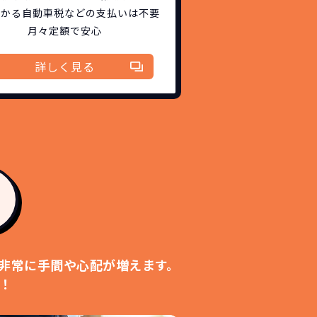
かかる自動車税などの
支払いは不要
月々定額で安心
詳しく見る
！
切不要！
も対応が可能です。
ます。
！
非常に手間や心配が増えます。
す！