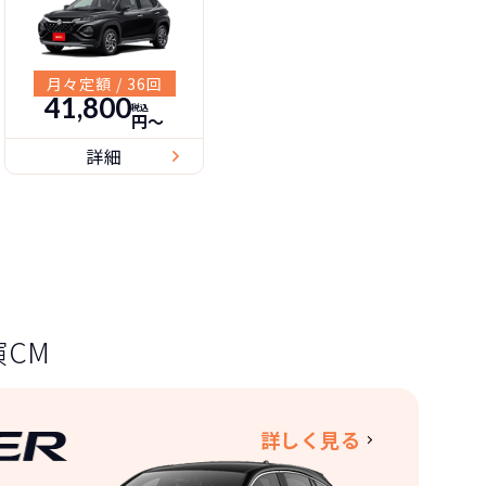
月々定額 / 36回
41,800
税込
円〜
詳細
CM
詳しく見る