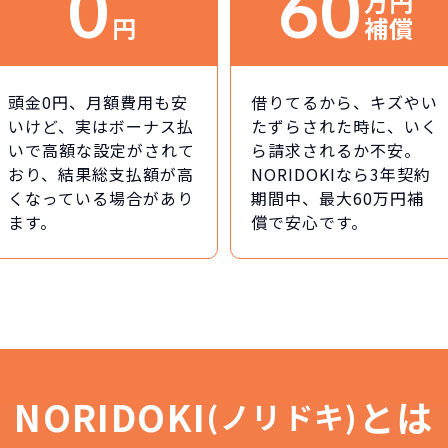
0
60
万円
円
補償
頭金0円、月額費用も安
借りてるから、キズやい
いけど、実はボーナス払
たずらされた時に、いく
いで高額な設定がされて
ら請求されるか不安。
おり、結果総支払額が高
NORIDOKIなら3年契約
くなっている場合があり
期間中、最大60万円補
ます。
償で安心です。
NORIDOKI
とは
(ノリドキ)