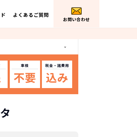
イド
よくあるご質問
お問い合わせ
数
車検
税金
・諸費用
不要
込み
年
タ