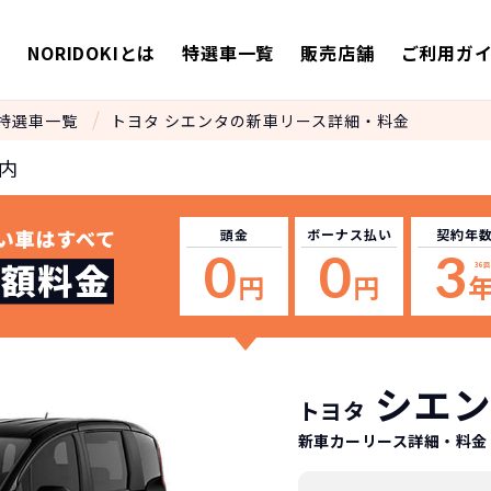
E
NORIDOKIとは
特選車一覧
販売店舗
ご利用ガ
特選車一覧
トヨタ シエンタの新車リース詳細・料金
内
頭金
ボーナス
払い
契約年
0
0
3
36
回
円
円
シエン
トヨタ
新車カーリース詳細
・料金