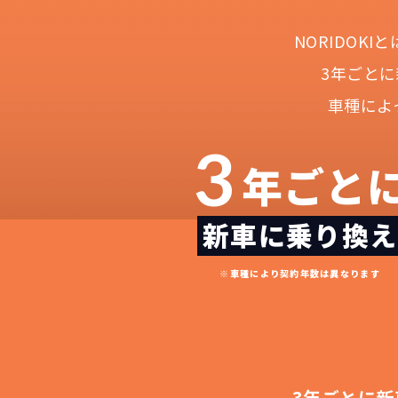
NORIDOK
3年ごと
車種によ
3
年ごと
新車に乗り換え
NOR
常に新車なので故
月々
※車種により契約年数は異なります
3年ごとに新