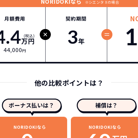
NORIDOKIなら
※シエンタ Xの場合
N
月額費用
契約期間
1
4.4
3
(税込)
万円
年
44,000
円
他の比較ポイントは？
ボーナス払いは？
補償は？
NORIDOKIなら
NORIDOKIなら