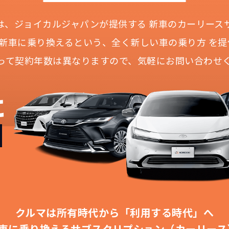
Iとは、ジョイカルジャパンが提供する
新車のカーリース
に新車に乗り換えるという、
全く新しい車の乗り方 を提
って契約年数は異なりますので、
気軽にお問い合わせ
どこよりも安く
短期間だから安心！
月々定額料金で安心
ご契約いただけます
に
IDOKIなら頭金・ボーナス払い・諸経費・税金など一
NORIDOKIなら短期リースでも安いんです！
NORIDOKIは高残価設定を実現！
障の心配がありませんし、急なライフスタイルの変化に
「定額料金」をお支払いいただくだけでご利用いただけ
頭金不要で超低価格！
憧れのクルマが手軽に乗れます
安さの秘密
クルマは所有時代から「利用する時代」へ
車に乗り換える
サブスクリプション（カーリース