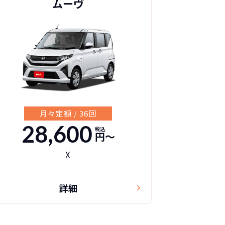
ムーヴ
月々定額 / 36回
28,600
税込
円〜
X
詳細