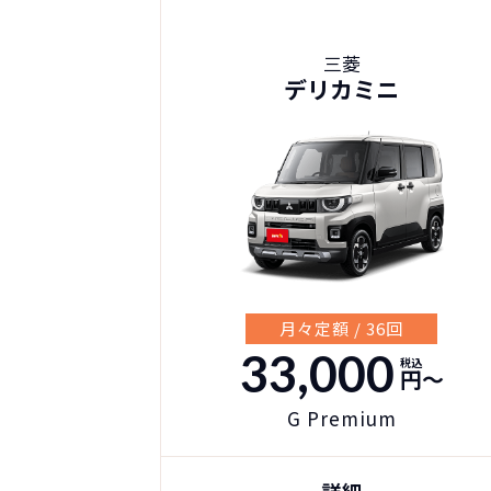
三菱
デリカミニ
月々定額 / 36回
33,000
税込
円〜
G Premium