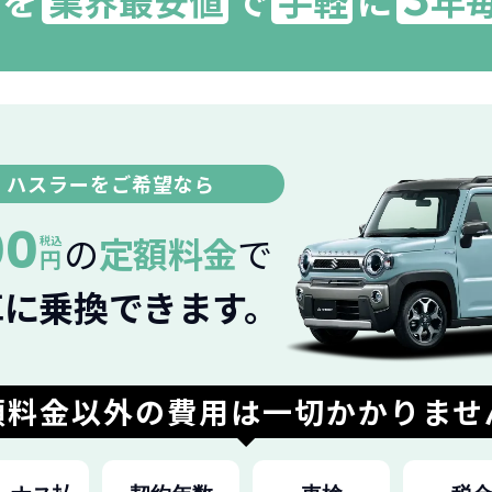
を
業界最安値
で
手軽
に
年
キ ハスラーをご希望なら
00
の
定額料金
で
税込
円
車に乗換できます。
額料金以外の費用は
一切かかりませ