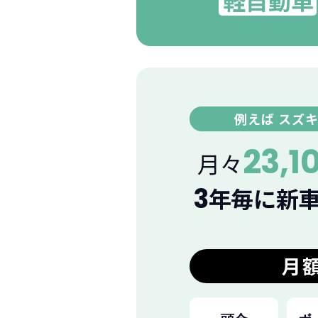
軽自動車
例えば スズ
23,1
月々
3
年毎に新
月