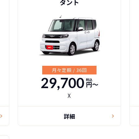
タント
月々定額 / 36回
29,700
税込
円〜
X
詳細