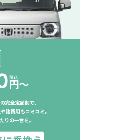
0
税込
円〜
水準の完全定額制で、
金や諸費用もコミコミ。
たりの一台を。