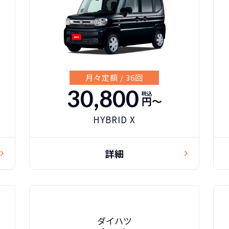
月々定額 / 36回
30,800
税込
円〜
HYBRID X
詳細
ダイハツ