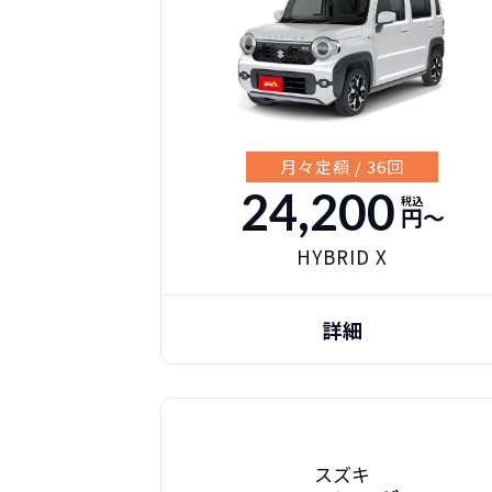
月々定額 / 36回
24,200
税込
円〜
HYBRID X
詳細
スズキ