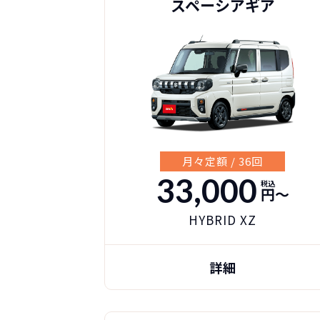
スペーシアギア
月々定額 / 36回
33,000
税込
円〜
HYBRID XZ
詳細