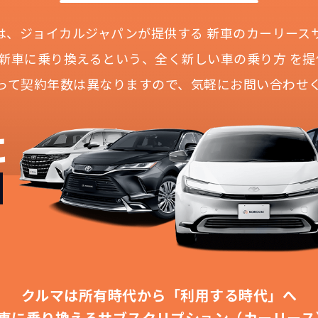
Iとは、ジョイカルジャパンが提供する
新車のカーリース
に新車に乗り換えるという、
全く新しい車の乗り方 を提
って契約年数は異なりますので、
気軽にお問い合わせ
どこよりも安く
短期間だから安心！
月々定額料金で安心
ご契約いただけます
に
IDOKIなら頭金・ボーナス払い・諸経費・税金など一
NORIDOKIなら短期リースでも安いんです！
NORIDOKIは高残価設定を実現！
障の心配がありませんし、急なライフスタイルの変化に
「定額料金」をお支払いいただくだけでご利用いただけ
頭金不要で超低価格！
憧れのクルマが手軽に乗れます
安さの秘密
クルマは所有時代から「利用する時代」へ
車に乗り換える
サブスクリプション（カーリース