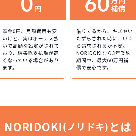
0
60
万円
円
補償
頭金0円、月額費用も安
借りてるから、キズやい
いけど、実はボーナス払
たずらされた時に、いく
いで高額な設定がされて
ら請求されるか不安。
おり、結果総支払額が高
NORIDOKIなら3年契約
くなっている場合があり
期間中、最大60万円補
ます。
償で安心です。
NORIDOKI
とは
(ノリドキ)