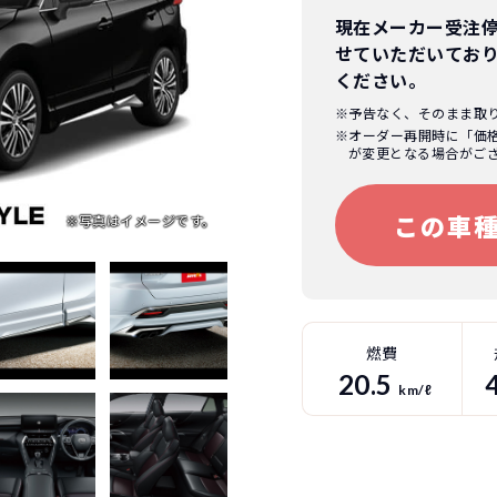
現在メーカー受注
せていただいてお
ください。
※予告なく、そのまま取
※オーダー再開時に「価
が変更となる場合がご
この車
燃費
20.5
km/ℓ