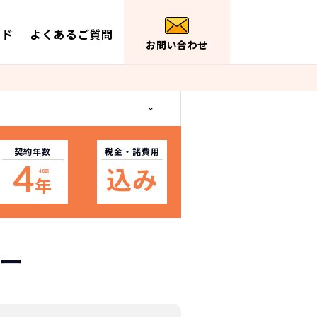
イド
よくあるご質問
お問い合わせ
契約年数
税金
・諸費用
4
込み
48
回
年
ー