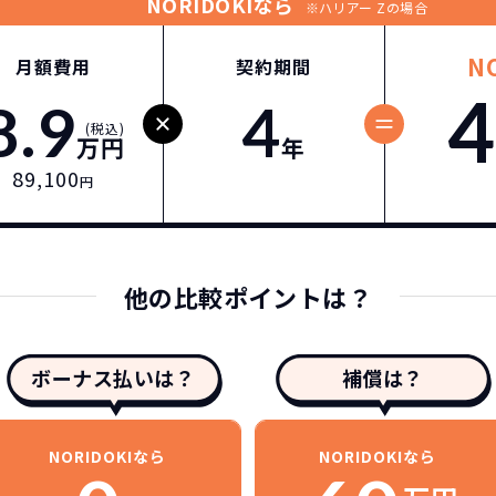
NORIDOKIなら
※ハリアー Zの場合
N
月額費用
契約期間
4
8.9
4
(税込)
万円
年
89,100
円
他の比較ポイントは？
ボーナス払いは？
補償は？
NORIDOKIなら
NORIDOKIなら