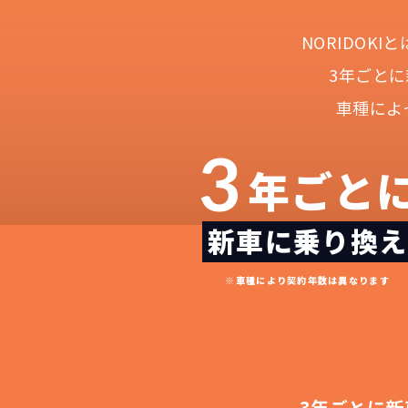
NORIDOK
3年ごと
車種によ
3
年ごと
新車に乗り換え
NOR
常に新車なので故
月々
※車種により契約年数は異なります
3年ごとに新