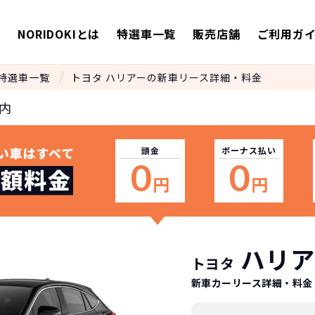
E
NORIDOKIとは
特選車一覧
販売店舗
ご利用ガ
特選車一覧
トヨタ ハリアーの新車リース詳細・料金
内
頭金
ボーナス
払い
0
0
円
円
ハリア
トヨタ
新車カーリース詳細
・料金