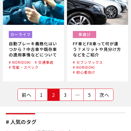
カーライフ
車選び
自動ブレーキ義務化はい
FF車とFR車って何が違
つから？中古車や既存車
う？メリットや見分け方
の適用事情などについて
などをご紹介
# NORIDOKI
# 交通事故
# セブンマックス
# 性能・スペック
# NORIDOKI
# 初心者向け
前へ
1
2
3
…
5
次へ
# 人気のタグ