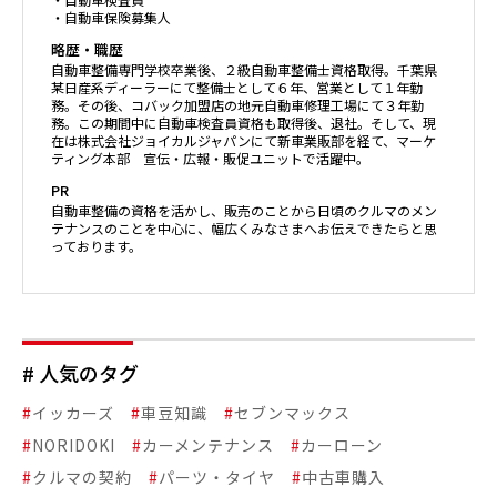
・自動車保険募集人
略歴・職歴
自動車整備専門学校卒業後、２級自動車整備士資格取得。千葉県
某日産系ディーラーにて整備士として６年、営業として１年勤
務。その後、コバック加盟店の地元自動車修理工場にて３年勤
務。この期間中に自動車検査員資格も取得後、退社。そして、現
在は株式会社ジョイカルジャパンにて新車業販部を経て、マーケ
ティング本部 宣伝・広報・販促ユニットで活躍中。
PR
自動車整備の資格を活かし、販売のことから日頃のクルマのメン
テナンスのことを中心に、幅広くみなさまへお伝えできたらと思
っております。
# 人気のタグ
#
イッカーズ
#
車豆知識
#
セブンマックス
#
NORIDOKI
#
カーメンテナンス
#
カーローン
#
クルマの契約
#
パーツ・タイヤ
#
中古車購入