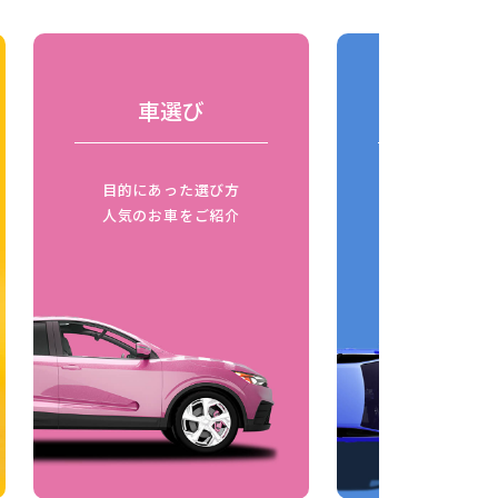
車選び
車の比
目的にあった選び方
同じボディタ
人気のお車をご紹介
燃費比較