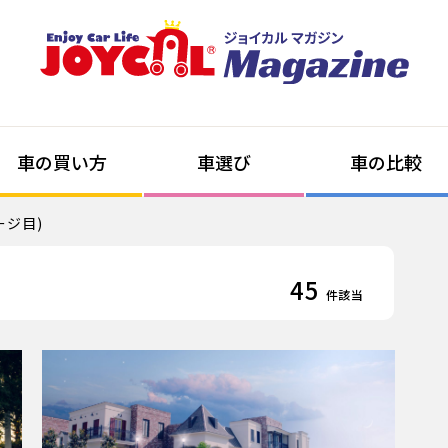
車の買い方
車選び
車の比較
ージ目)
45
件該当