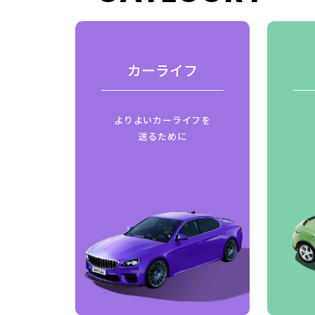
費
カーライフ
はじめ
よりよいカーライフを
ご紹介
送るために