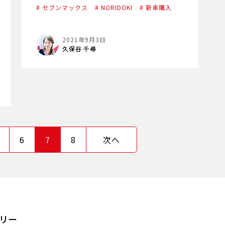
# セブンマックス
# NORIDOKI
# 新車購入
2021年9月3日
久保谷 千尋
…
6
7
8
次へ
リー