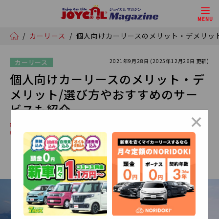
MENU
/
カーリース
/
個人向けカーリースのメリット・デメリッ
2021年9月28日 (2025年12月26日 更新)
カーリース
個人向けカーリースのメリット・デ
メリット/選び方やおすすめのサー
ビスも紹介
×
# セブンマックス
# NORIDOKI
# クルマの契約
# 新車購入
# 車の購入コスト