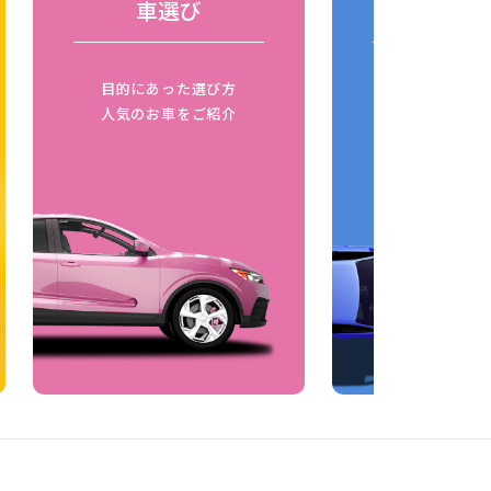
車選び
車の比
目的にあった選び方
同じボディタ
人気のお車をご紹介
燃費比較