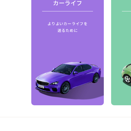
費
カーライフ
はじめ
よりよいカーライフを
ご紹介
送るために