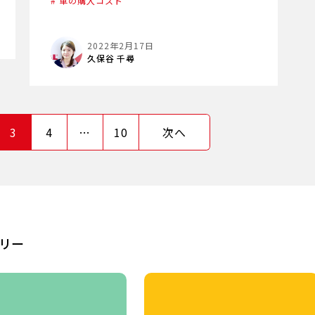
# 車の購入コスト
2022年2月17日
久保谷 千尋
3
4
…
10
次へ
リー