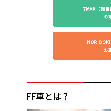
7MAX（軽
の
NORIDO
の
FF車とは？