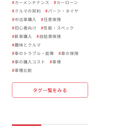
#
カーメンテナンス
#
カーローン
#
クルマの契約
#
パーツ・タイヤ
#
中古車購入
#
任意保険
#
初心者向け
#
性能・スペック
#
新車購入
#
自賠責保険
#
趣味とクルマ
#
車のトラブル・故障
#
車の保険
#
車の購入コスト
#
車検
#
車種比較
タグ一覧をみる