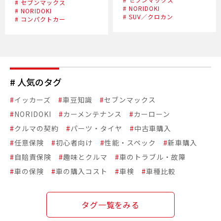
# セブンマックス
# NORIDOKI
# NORIDOKI
# SUV／クロカン
# コンパクトカー
# 人気のタグ
#
イッカーズ
#
車豆知識
#
セブンマックス
#
NORIDOKI
#
カーメンテナンス
#
カーローン
#
クルマの契約
#
パーツ・タイヤ
#
中古車購入
#
任意保険
#
初心者向け
#
性能・スペック
#
新車購入
#
自賠責保険
#
趣味とクルマ
#
車のトラブル・故障
#
車の保険
#
車の購入コスト
#
車検
#
車種比較
タグ一覧をみる