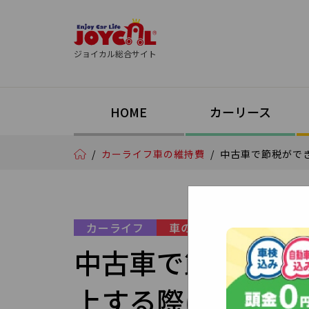
ジョイカル総合サイト
HOME
カーリース
/
カーライフ
車の維持費
/
中古車で節税がで
カーライフ
車の維持費
中古車で節税がで
上する際に注意す