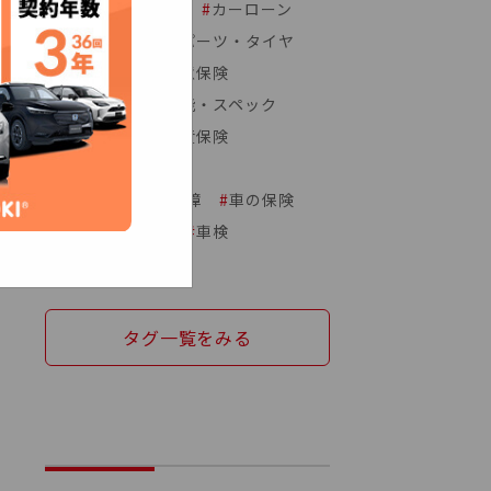
#
カーメンテナンス
#
カーローン
#
クルマの契約
#
パーツ・タイヤ
#
中古車購入
#
任意保険
#
初心者向け
#
性能・スペック
#
新車購入
#
自賠責保険
#
趣味とクルマ
#
車のトラブル・故障
#
車の保険
#
車の購入コスト
#
車検
#
車種比較
タグ一覧をみる