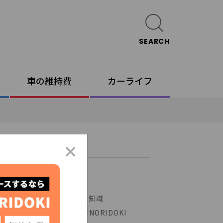
SEARCH
車の維持費
カーライフ
×
# 人気のタグ
#
イッカーズ
#
車豆知識
#
セブンマックス
#
NORIDOKI