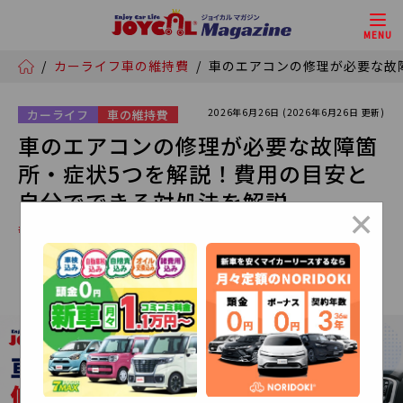
MENU
/
カーライフ
車の維持費
/
車のエアコンの修理が必要な故
2026年6月26日 (2026年6月26日 更新)
カーライフ
車の維持費
車のエアコンの修理が必要な故障箇
所・症状5つを解説！費用の目安と
自分でできる対処法を解説
×
# イッカーズ
# セブンマックス
# NORIDOKI