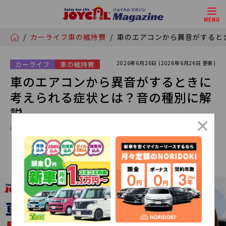
MENU
/
カーライフ
車の維持費
/
車のエアコンから異音がすると
2026年6月26日 (2026年6月26日 更新)
カーライフ
車の維持費
車のエアコンから異音がするときに
考えられる症状とは？音の種別に解
説
×
# イッカーズ
# セブンマックス
# NORIDOKI