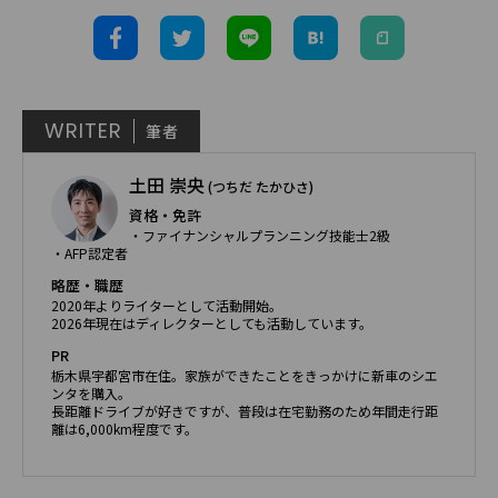
WRITER
筆者
土田 崇央
(つちだ たかひさ)
資格・免許
・ファイナンシャルプランニング技能士2級
・AFP認定者
略歴・職歴
2020年よりライターとして活動開始。
2026年現在はディレクターとしても活動しています。
PR
栃木県宇都宮市在住。家族ができたことをきっかけに新車のシエ
ンタを購入。
長距離ドライブが好きですが、普段は在宅勤務のため年間走行距
離は6,000km程度です。