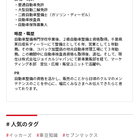
・普通自動車免許
・大型自動二輪免許
・二級自動車整備士（ガソリン・ディーゼル）
・自動車検査員
・自動車保険募集人
略歴・職歴
自動車整備専門学校卒業後、２級自動車整備士資格取得。千葉県
某日産系ディーラーにて整備士として６年、営業として１年勤
務。その後、コバック加盟店の地元自動車修理工場にて３年勤
務。この期間中に自動車検査員資格も取得後、退社。そして、現
在は株式会社ジョイカルジャパンにて新車業販部を経て、マーケ
ティング本部 宣伝・広報・販促ユニットで活躍中。
PR
自動車整備の資格を活かし、販売のことから日頃のクルマのメン
テナンスのことを中心に、幅広くみなさまへお伝えできたらと思
っております。
# 人気のタグ
#
イッカーズ
#
車豆知識
#
セブンマックス