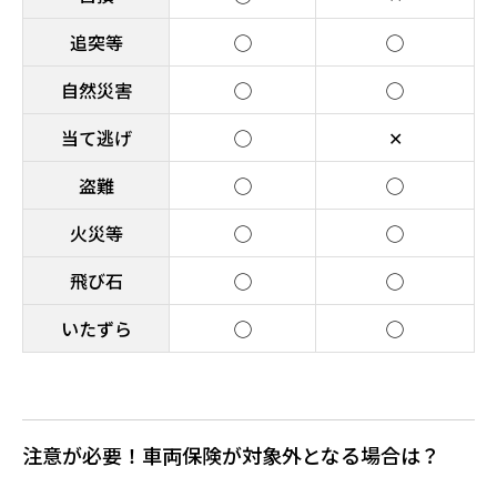
追突等
◯
◯
自然災害
◯
◯
当て逃げ
◯
✕
盗難
◯
◯
火災等
◯
◯
飛び石
◯
◯
いたずら
◯
◯
注意が必要！車両保険が対象外となる場合は？