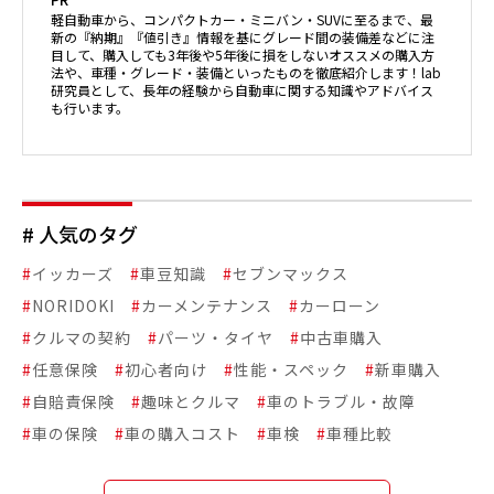
軽自動車から、コンパクトカー・ミニバン・SUVに至るまで、最
新の『納期』『値引き』情報を基にグレード間の装備差などに注
目して、購入しても3年後や5年後に損をしないオススメの購入方
法や、車種・グレード・装備といったものを徹底紹介します！lab
研究員として、長年の経験から自動車に関する知識やアドバイス
も行います。
# 人気のタグ
#
イッカーズ
#
車豆知識
#
セブンマックス
#
NORIDOKI
#
カーメンテナンス
#
カーローン
#
クルマの契約
#
パーツ・タイヤ
#
中古車購入
#
任意保険
#
初心者向け
#
性能・スペック
#
新車購入
#
自賠責保険
#
趣味とクルマ
#
車のトラブル・故障
#
車の保険
#
車の購入コスト
#
車検
#
車種比較