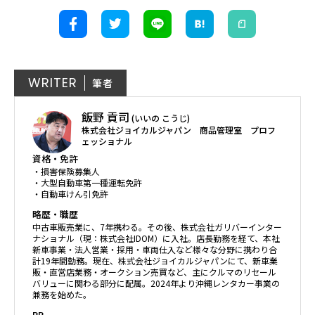
WRITER
筆者
飯野 貢司
(いいの こうじ)
株式会社ジョイカルジャパン 商品管理室 プロフ
ェッショナル
資格・免許
・損害保険募集人
・大型自動車第一種運転免許
・自動車けん引免許
略歴・職歴
中古車販売業に、7年携わる。その後、株式会社ガリバーインター
ナショナル（現：株式会社IDOM）に入社。店長勤務を経て、本社
新車事業・法人営業・採用・車両仕入など様々な分野に携わり合
計19年間勤務。現在、株式会社ジョイカルジャパンにて、新車業
販・直営店業務・オークション売買など、主にクルマのリセール
バリューに関わる部分に配属。2024年より沖縄レンタカー事業の
兼務を始めた。
PR