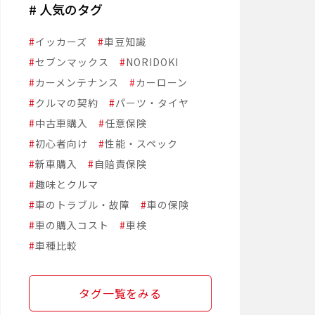
# 人気のタグ
#
イッカーズ
#
車豆知識
#
セブンマックス
#
NORIDOKI
#
カーメンテナンス
#
カーローン
#
クルマの契約
#
パーツ・タイヤ
#
中古車購入
#
任意保険
#
初心者向け
#
性能・スペック
#
新車購入
#
自賠責保険
#
趣味とクルマ
#
車のトラブル・故障
#
車の保険
#
車の購入コスト
#
車検
#
車種比較
タグ一覧をみる