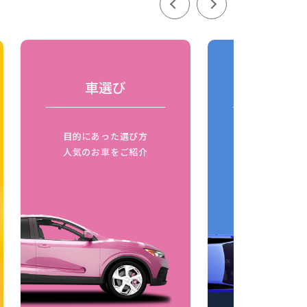
車選び
車の比
目的にあった選び方
同じボディタ
人気のお車をご紹介
燃費比較