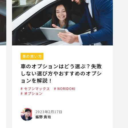
車の買い方
車のオプションはどう選ぶ？失敗
しない選び方やおすすめのオプシ
ョンを解説！
# セブンマックス
# NORIDOKI
# オプション
2023年2月17日
飯野 貢司