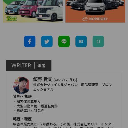
WRITER
筆者
飯野 貢司
(いいの こうじ)
株式会社ジョイカルジャパン 商品管理室 プロフ
ェッショナル
資格・免許
・損害保険募集人
・大型自動車第一種運転免許
・自動車けん引免許
略歴・職歴
中古車販売業に、7年携わる。その後、株式会社ガリバーインター