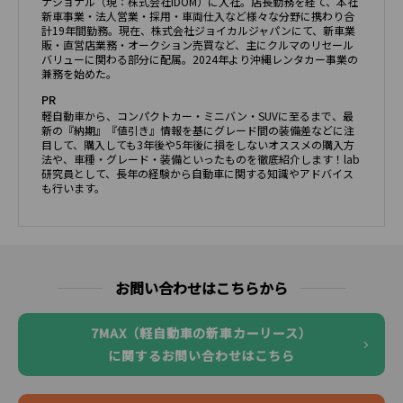
ナショナル（現：株式会社IDOM）に入社。店長勤務を経て、本社
新車事業・法人営業・採用・車両仕入など様々な分野に携わり合
計19年間勤務。現在、株式会社ジョイカルジャパンにて、新車業
販・直営店業務・オークション売買など、主にクルマのリセール
バリューに関わる部分に配属。2024年より沖縄レンタカー事業の
兼務を始めた。
PR
軽自動車から、コンパクトカー・ミニバン・SUVに至るまで、最
新の『納期』『値引き』情報を基にグレード間の装備差などに注
目して、購入しても3年後や5年後に損をしないオススメの購入方
法や、車種・グレード・装備といったものを徹底紹介します！lab
研究員として、長年の経験から自動車に関する知識やアドバイス
も行います。
お問い合わせはこちらから
7MAX（軽自動車の新車カーリース）
に関するお問い合わせはこちら