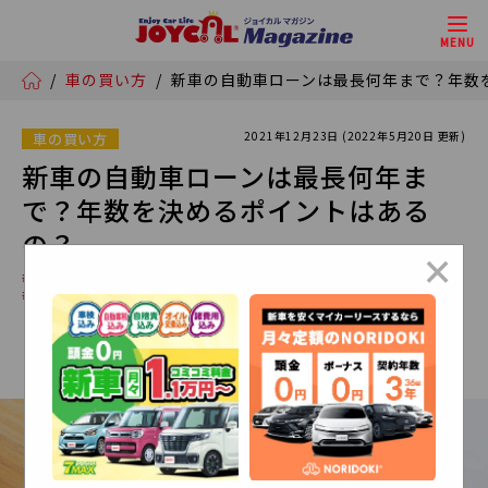
MENU
/
車の買い方
/
新車の自動車ローンは最長何年まで？年数
2021年12月23日 (2022年5月20日 更新)
車の買い方
新車の自動車ローンは最長何年ま
で？年数を決めるポイントはある
の？
×
# セブンマックス
# NORIDOKI
# カーローン
# 新車購入
# 車の購入コスト