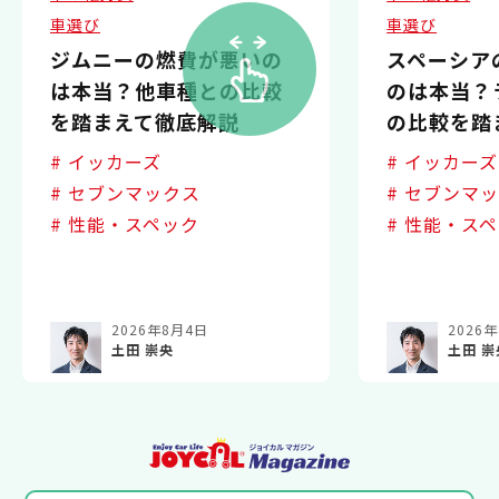
車選び
車選び
ジムニーの燃費が悪いの
スペーシア
は本当？他車種との比較
のは本当？
を踏まえて徹底解説
の比較を踏
# イッカーズ
# イッカーズ
# セブンマックス
# セブンマ
# 性能・スペック
# 性能・ス
2026年8月4日
2026
土田 崇央
土田 崇