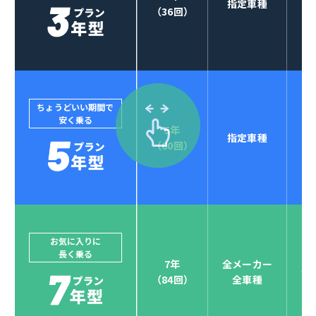
指定車種
（36回）
ちょうどいい期間で
安く乗る
5年
指定車種
（60回）
お気に入りに
長く乗る
7年
全メーカー
全
（84回）
全車種