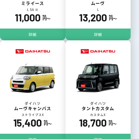
ミライース
ムーヴ
L SA Ⅲ
L
11,000
13,200
税込
税込
円〜
円〜
詳細
詳細
ダイハツ
ダイハツ
ムーヴキャンバス
タントカスタム
ストライプスX
カスタムX
15,400
18,700
税込
税込
円〜
円〜