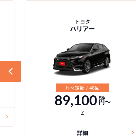
トヨタ
ハリアー
月々定額 / 48回
89,100
税込
円〜
Z
詳細