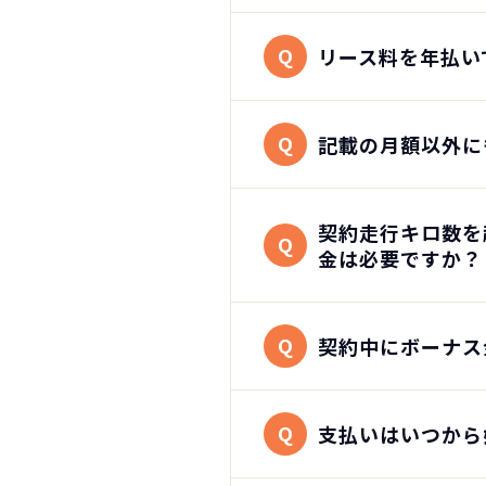
Q
リース料を年払い
Q
記載の月額以外に
契約走行キロ数を
Q
金は必要ですか？
Q
契約中にボーナス
Q
支払いはいつから