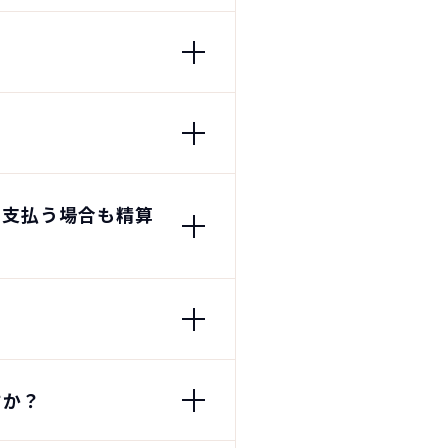
で支払う場合も精算
？
すか？