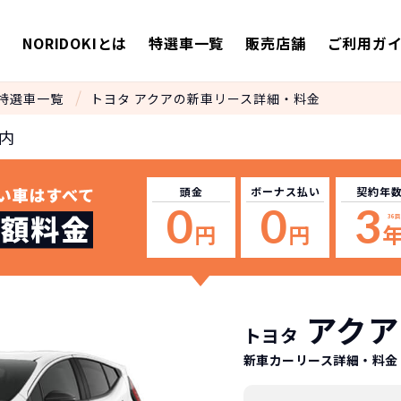
E
NORIDOKIとは
特選車一覧
販売店舗
ご利用ガ
特選車一覧
トヨタ アクアの新車リース詳細・料金
内
頭金
ボーナス
払い
契約年
0
0
3
36
回
円
円
アクア
トヨタ
新車カーリース詳細
・料金