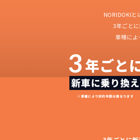
NORIDOK
3年ごと
車種によ
3
年ごと
新車に乗り換え
NOR
常に新車なので故
月々
※車種により契約年数は異なります
3年ごとに新