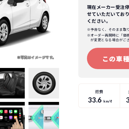
現在メーカー受注
せていただいてお
ください。
※予告なく、そのまま取
※オーダー再開時に「価
が変更となる場合がご
この車
燃費
33.6
km/ℓ