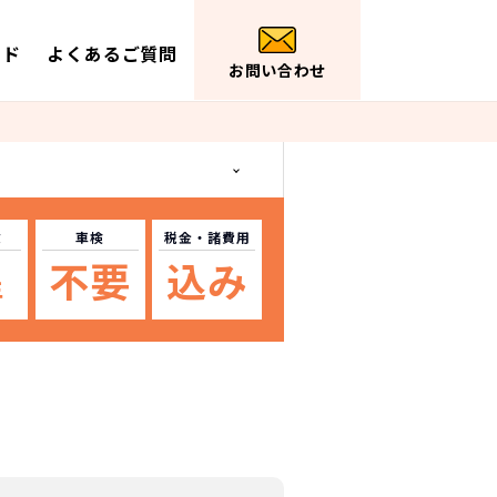
イド
よくあるご質問
お問い合わせ
数
車検
税金
・諸費用
不要
込み
年