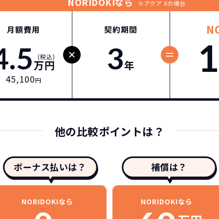
NORIDOKIなら
※アクア Xの場合
N
月額費用
契約期間
1
4.5
3
(税込)
万円
年
45,100
円
他の比較ポイントは？
ボーナス払いは？
補償は？
NORIDOKIなら
NORIDOKIなら