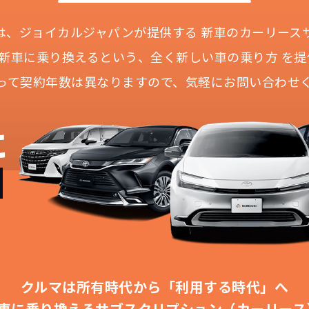
Iとは、ジョイカルジャパンが提供する
新車のカーリース
に新車に乗り換えるという、
全く新しい車の乗り方 を提
って契約年数は異なりますので、
気軽にお問い合わせ
どこよりも安く
短期間だから安心！
月々定額料金で安心
ご契約いただけます
に
IDOKIなら頭金・ボーナス払い・諸経費・税金など一
NORIDOKIなら短期リースでも安いんです！
NORIDOKIは高残価設定を実現！
障の心配がありませんし、急なライフスタイルの変化に
「定額料金」をお支払いいただくだけでご利用いただけ
頭金不要で超低価格！
憧れのクルマが手軽に乗れます
安さの秘密
クルマは所有時代から「利用する時代」へ
車に乗り換える
サブスクリプション（カーリース