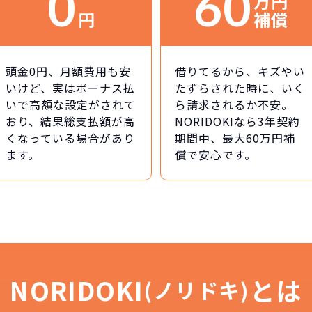
0
60
万円
円
補償
頭金0円、月額費用も安
借りてるから、キズやい
いけど、実はボーナス払
たずらされた時に、いく
いで高額な設定がされて
ら請求されるか不安。
おり、結果総支払額が高
NORIDOKIなら3年契約
くなっている場合があり
期間中、最大60万円補
ます。
償で安心です。
NORIDOKI
とは
(ノリドキ)